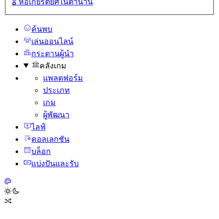
🎖️
หอเกียรติยศในตํานาน
ค้นพบ
เล่นออนไลน์
กระดานผู้นํา
คลังเกม
แพลตฟอร์ม
ประเภท
เกม
ผู้พัฒนา
ไลฟ์
คอลเลกชัน
บล็อก
แบ่งปันและรับ