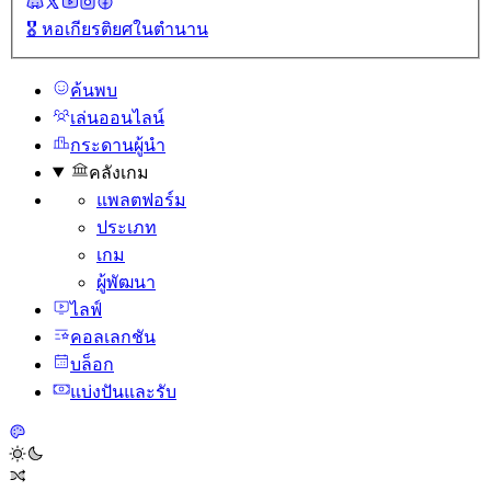
🎖️
หอเกียรติยศในตํานาน
ค้นพบ
เล่นออนไลน์
กระดานผู้นํา
คลังเกม
แพลตฟอร์ม
ประเภท
เกม
ผู้พัฒนา
ไลฟ์
คอลเลกชัน
บล็อก
แบ่งปันและรับ