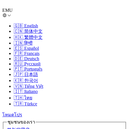
EMU
🇬🇧
English
🇨🇳
简体中文
🇭🇰
繁體中文
🇮🇳
हिन्दी
🇪🇸
Español
🇫🇷
Français
🇩🇪
Deutsch
🇷🇺
Русский
🇵🇹
Português
🇯🇵
日本語
🇰🇷
한국어
🇻🇳
Tiếng Việt
🇮🇹
Italiano
🇹🇭
ไทย
🇹🇷
Türkçe
โหมดโปร
ชุมชนของเรา