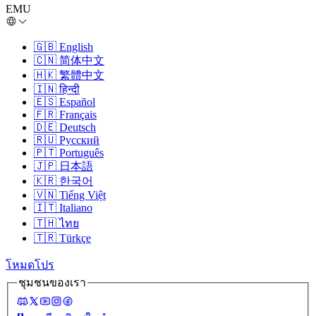
EMU
🇬🇧
English
🇨🇳
简体中文
🇭🇰
繁體中文
🇮🇳
हिन्दी
🇪🇸
Español
🇫🇷
Français
🇩🇪
Deutsch
🇷🇺
Русский
🇵🇹
Português
🇯🇵
日本語
🇰🇷
한국어
🇻🇳
Tiếng Việt
🇮🇹
Italiano
🇹🇭
ไทย
🇹🇷
Türkçe
โหมดโปร
ชุมชนของเรา