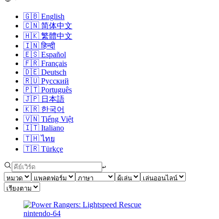
🇬🇧
English
🇨🇳
简体中文
🇭🇰
繁體中文
🇮🇳
हिन्दी
🇪🇸
Español
🇫🇷
Français
🇩🇪
Deutsch
🇷🇺
Русский
🇵🇹
Português
🇯🇵
日本語
🇰🇷
한국어
🇻🇳
Tiếng Việt
🇮🇹
Italiano
🇹🇭
ไทย
🇹🇷
Türkçe
↩︎
nintendo-64