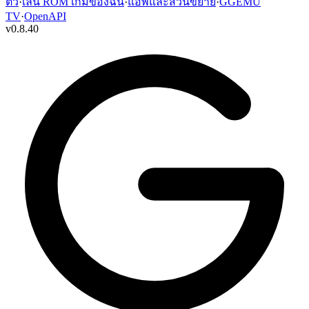
ตัว
·
เล่น ROM เกมของฉัน
·
แอพและส่วนขยาย
·
GGEMU
TV
·
OpenAPI
v
0.8.40