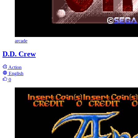
arcade
D.D. Crew
Action
English
0