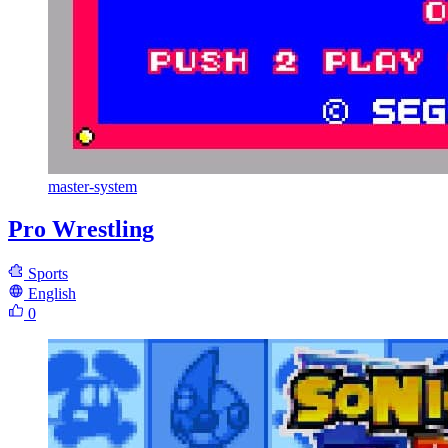
master-system
Pro Wrestling
Sports
English
0