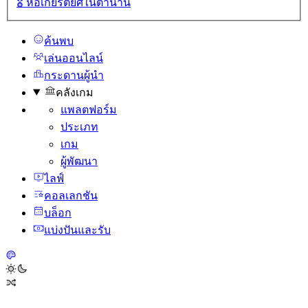
🎖️
หอเกียรติยศในตํานาน
ค้นพบ
เล่นออนไลน์
กระดานผู้นํา
คลังเกม
แพลตฟอร์ม
ประเภท
เกม
ผู้พัฒนา
ไลฟ์
คอลเลกชัน
บล็อก
แบ่งปันและรับ