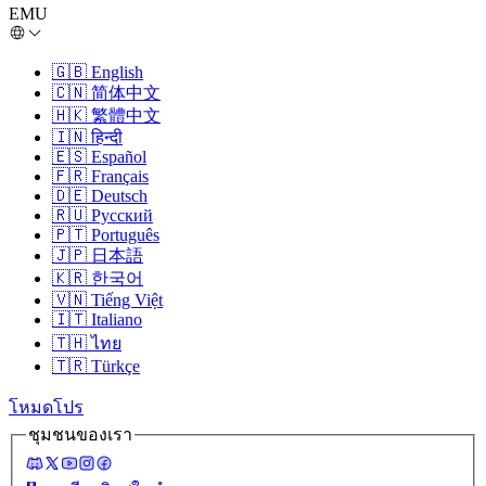
EMU
🇬🇧
English
🇨🇳
简体中文
🇭🇰
繁體中文
🇮🇳
हिन्दी
🇪🇸
Español
🇫🇷
Français
🇩🇪
Deutsch
🇷🇺
Русский
🇵🇹
Português
🇯🇵
日本語
🇰🇷
한국어
🇻🇳
Tiếng Việt
🇮🇹
Italiano
🇹🇭
ไทย
🇹🇷
Türkçe
โหมดโปร
ชุมชนของเรา