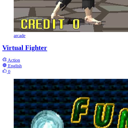
arcade
Virtual Fighter
Action
English
0