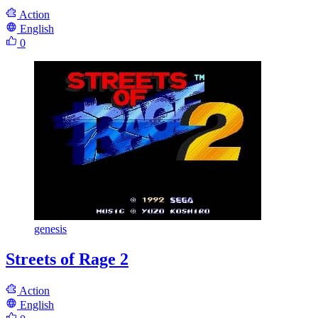
Action
English
0
genesis
Streets of Rage 2
Action
English