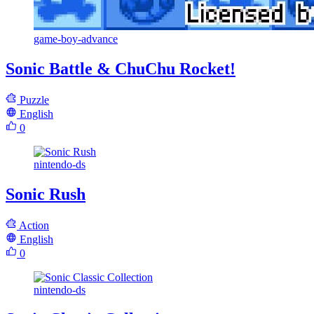
game-boy-advance
Sonic Battle & ChuChu Rocket!
Puzzle
English
0
nintendo-ds
Sonic Rush
Action
English
0
nintendo-ds