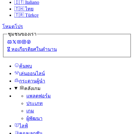
🇮🇹
Italiano
🇹🇭
ไทย
🇹🇷
Türkçe
โหมดโปร
ชุมชนของเรา
🎖️
หอเกียรติยศในตํานาน
ค้นพบ
เล่นออนไลน์
กระดานผู้นํา
คลังเกม
แพลตฟอร์ม
ประเภท
เกม
ผู้พัฒนา
ไลฟ์
คอลเลกชัน