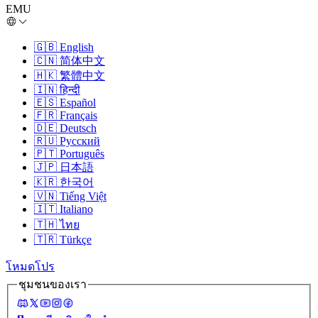
EMU
🇬🇧
English
🇨🇳
简体中文
🇭🇰
繁體中文
🇮🇳
हिन्दी
🇪🇸
Español
🇫🇷
Français
🇩🇪
Deutsch
🇷🇺
Русский
🇵🇹
Português
🇯🇵
日本語
🇰🇷
한국어
🇻🇳
Tiếng Việt
🇮🇹
Italiano
🇹🇭
ไทย
🇹🇷
Türkçe
โหมดโปร
ชุมชนของเรา