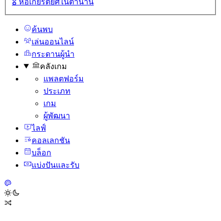
🎖️
หอเกียรติยศในตํานาน
ค้นพบ
เล่นออนไลน์
กระดานผู้นํา
คลังเกม
แพลตฟอร์ม
ประเภท
เกม
ผู้พัฒนา
ไลฟ์
คอลเลกชัน
บล็อก
แบ่งปันและรับ