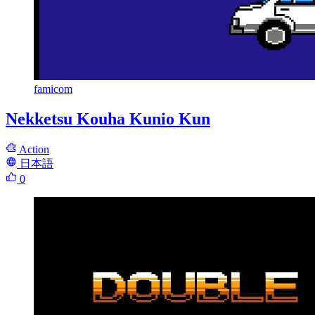
famicom
Nekketsu Kouha Kunio Kun
Action
日本語
0