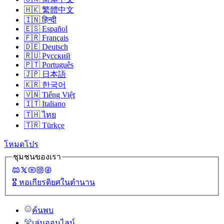
🇭🇰
繁體中文
🇮🇳
हिन्दी
🇪🇸
Español
🇫🇷
Français
🇩🇪
Deutsch
🇷🇺
Русский
🇵🇹
Português
🇯🇵
日本語
🇰🇷
한국어
🇻🇳
Tiếng Việt
🇮🇹
Italiano
🇹🇭
ไทย
🇹🇷
Türkçe
โหมดโปร
ชุมชนของเรา
🎖️
หอเกียรติยศในตํานาน
ค้นพบ
เล่นออนไลน์