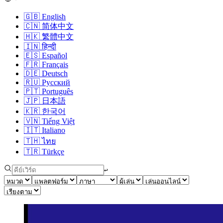
🇬🇧
English
🇨🇳
简体中文
🇭🇰
繁體中文
🇮🇳
हिन्दी
🇪🇸
Español
🇫🇷
Français
🇩🇪
Deutsch
🇷🇺
Русский
🇵🇹
Português
🇯🇵
日本語
🇰🇷
한국어
🇻🇳
Tiếng Việt
🇮🇹
Italiano
🇹🇭
ไทย
🇹🇷
Türkçe
↩︎