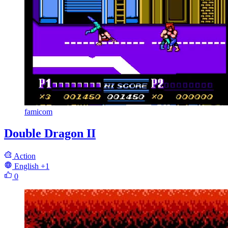
famicom
Double Dragon II
Action
English
+1
0