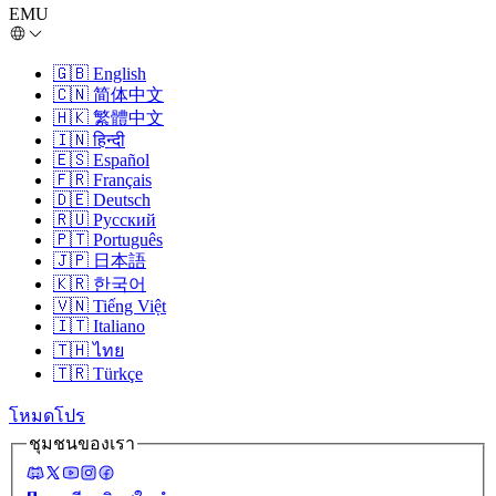
EMU
🇬🇧
English
🇨🇳
简体中文
🇭🇰
繁體中文
🇮🇳
हिन्दी
🇪🇸
Español
🇫🇷
Français
🇩🇪
Deutsch
🇷🇺
Русский
🇵🇹
Português
🇯🇵
日本語
🇰🇷
한국어
🇻🇳
Tiếng Việt
🇮🇹
Italiano
🇹🇭
ไทย
🇹🇷
Türkçe
โหมดโปร
ชุมชนของเรา