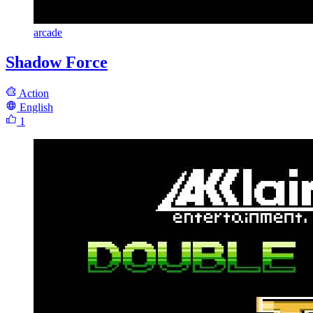
arcade
Shadow Force
Action
English
1