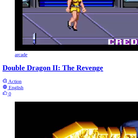
arcade
Double Dragon II: The Revenge
Action
English
0