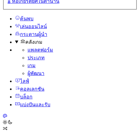
🎖️
หอเกียรติยศในตํานาน
ค้นพบ
เล่นออนไลน์
กระดานผู้นํา
คลังเกม
แพลตฟอร์ม
ประเภท
เกม
ผู้พัฒนา
ไลฟ์
คอลเลกชัน
บล็อก
แบ่งปันและรับ