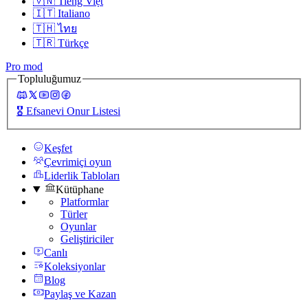
🇻🇳
Tiếng Việt
🇮🇹
Italiano
🇹🇭
ไทย
🇹🇷
Türkçe
Pro mod
Topluluğumuz
🎖️
Efsanevi Onur Listesi
Keşfet
Çevrimiçi oyun
Liderlik Tabloları
Kütüphane
Platformlar
Türler
Oyunlar
Geliştiriciler
Canlı
Koleksiyonlar
Blog
Paylaş ve Kazan