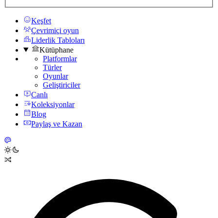
Keşfet
Çevrimiçi oyun
Liderlik Tabloları
Kütüphane
Platformlar
Türler
Oyunlar
Geliştiriciler
Canlı
Koleksiyonlar
Blog
Paylaş ve Kazan