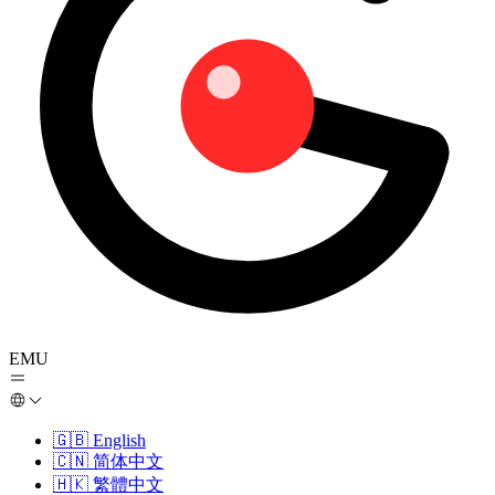
EMU
🇬🇧
English
🇨🇳
简体中文
🇭🇰
繁體中文