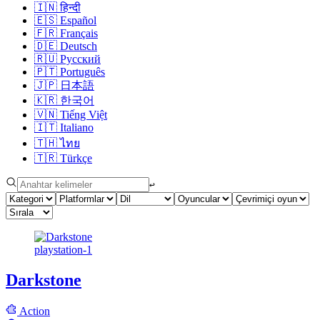
🇮🇳
हिन्दी
🇪🇸
Español
🇫🇷
Français
🇩🇪
Deutsch
🇷🇺
Русский
🇵🇹
Português
🇯🇵
日本語
🇰🇷
한국어
🇻🇳
Tiếng Việt
🇮🇹
Italiano
🇹🇭
ไทย
🇹🇷
Türkçe
↩︎
playstation-1
Darkstone
Action