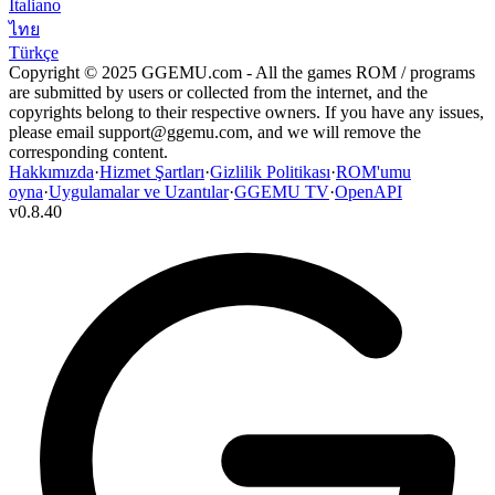
Italiano
ไทย
Türkçe
Copyright © 2025 GGEMU.com - All the games ROM / programs
are submitted by users or collected from the internet, and the
copyrights belong to their respective owners. If you have any issues,
please email
support@ggemu.com
, and we will remove the
corresponding content.
Hakkımızda
·
Hizmet Şartları
·
Gizlilik Politikası
·
ROM'umu
oyna
·
Uygulamalar ve Uzantılar
·
GGEMU TV
·
OpenAPI
v
0.8.40