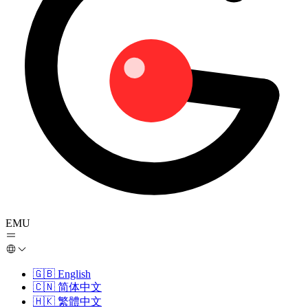
EMU
🇬🇧
English
🇨🇳
简体中文
🇭🇰
繁體中文