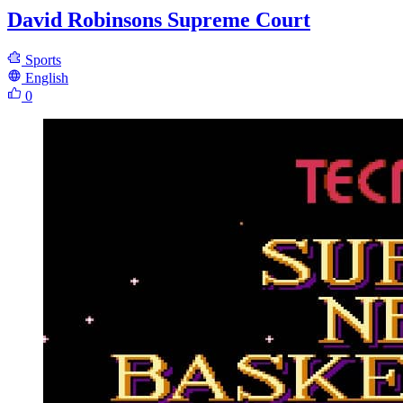
David Robinsons Supreme Court
Sports
English
0