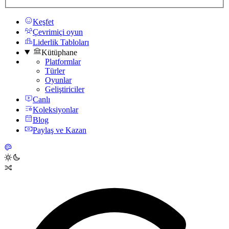
Keşfet
Çevrimiçi oyun
Liderlik Tabloları
Kütüphane
Platformlar
Türler
Oyunlar
Geliştiriciler
Canlı
Koleksiyonlar
Blog
Paylaş ve Kazan