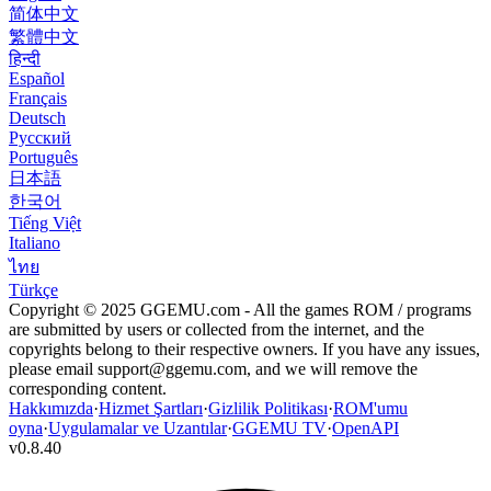
简体中文
繁體中文
हिन्दी
Español
Français
Deutsch
Русский
Português
日本語
한국어
Tiếng Việt
Italiano
ไทย
Türkçe
Copyright © 2025 GGEMU.com - All the games ROM / programs
are submitted by users or collected from the internet, and the
copyrights belong to their respective owners. If you have any issues,
please email
support@ggemu.com
, and we will remove the
corresponding content.
Hakkımızda
·
Hizmet Şartları
·
Gizlilik Politikası
·
ROM'umu
oyna
·
Uygulamalar ve Uzantılar
·
GGEMU TV
·
OpenAPI
v
0.8.40