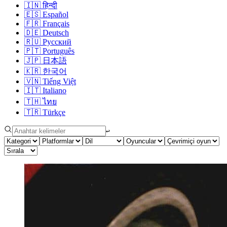
🇮🇳
हिन्दी
🇪🇸
Español
🇫🇷
Français
🇩🇪
Deutsch
🇷🇺
Русский
🇵🇹
Português
🇯🇵
日本語
🇰🇷
한국어
🇻🇳
Tiếng Việt
🇮🇹
Italiano
🇹🇭
ไทย
🇹🇷
Türkçe
↩︎