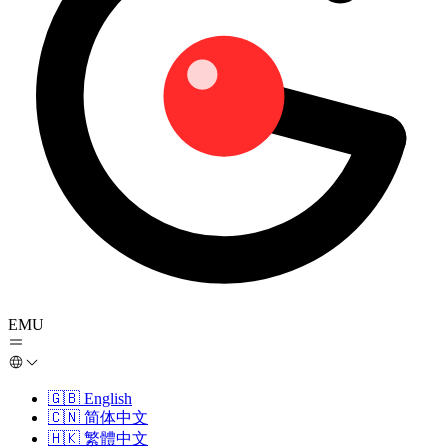
EMU
🇬🇧
English
🇨🇳
简体中文
🇭🇰
繁體中文