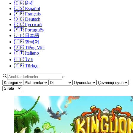
🇮🇳
हिन्दी
🇪🇸
Español
🇫🇷
Français
🇩🇪
Deutsch
🇷🇺
Русский
🇵🇹
Português
🇯🇵
日本語
🇰🇷
한국어
🇻🇳
Tiếng Việt
🇮🇹
Italiano
🇹🇭
ไทย
🇹🇷
Türkçe
↩︎