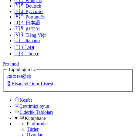
🇫🇷
Français
🇩🇪
Deutsch
🇷🇺
Русский
🇵🇹
Português
🇯🇵
日本語
🇰🇷
한국어
🇻🇳
Tiếng Việt
🇮🇹
Italiano
🇹🇭
ไทย
🇹🇷
Türkçe
Pro mod
Topluluğumuz
🎖️
Efsanevi Onur Listesi
Keşfet
Çevrimiçi oyun
Liderlik Tabloları
Kütüphane
Platformlar
Türler
Oyunlar