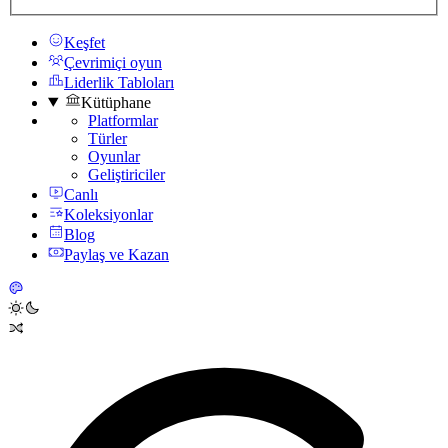
Keşfet
Çevrimiçi oyun
Liderlik Tabloları
Kütüphane
Platformlar
Türler
Oyunlar
Geliştiriciler
Canlı
Koleksiyonlar
Blog
Paylaş ve Kazan