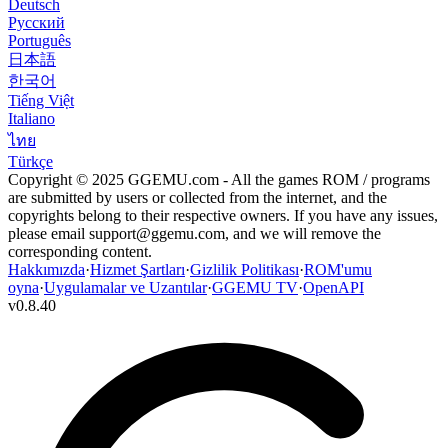
Deutsch
Русский
Português
日本語
한국어
Tiếng Việt
Italiano
ไทย
Türkçe
Copyright © 2025 GGEMU.com - All the games ROM / programs
are submitted by users or collected from the internet, and the
copyrights belong to their respective owners. If you have any issues,
please email
support@ggemu.com
, and we will remove the
corresponding content.
Hakkımızda
·
Hizmet Şartları
·
Gizlilik Politikası
·
ROM'umu
oyna
·
Uygulamalar ve Uzantılar
·
GGEMU TV
·
OpenAPI
v
0.8.40