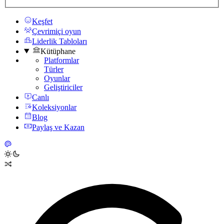
Keşfet
Çevrimiçi oyun
Liderlik Tabloları
Kütüphane
Platformlar
Türler
Oyunlar
Geliştiriciler
Canlı
Koleksiyonlar
Blog
Paylaş ve Kazan