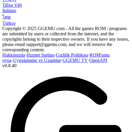
Tiếng Việt
Italiano
ไทย
Türkçe
Copyright © 2025 GGEMU.com - All the games ROM / programs
are submitted by users or collected from the internet, and the
copyrights belong to their respective owners. If you have any issues,
please email
support@ggemu.com
, and we will remove the
corresponding content.
Hakkımızda
·
Hizmet Şartları
·
Gizlilik Politikası
·
ROM'umu
oyna
·
Uygulamalar ve Uzantılar
·
GGEMU TV
·
OpenAPI
v
0.8.40