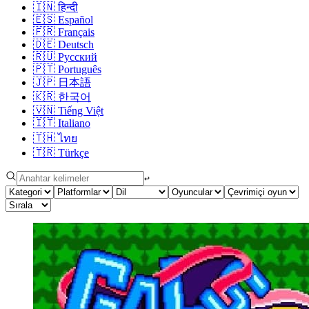
🇮🇳
हिन्दी
🇪🇸
Español
🇫🇷
Français
🇩🇪
Deutsch
🇷🇺
Русский
🇵🇹
Português
🇯🇵
日本語
🇰🇷
한국어
🇻🇳
Tiếng Việt
🇮🇹
Italiano
🇹🇭
ไทย
🇹🇷
Türkçe
↩︎