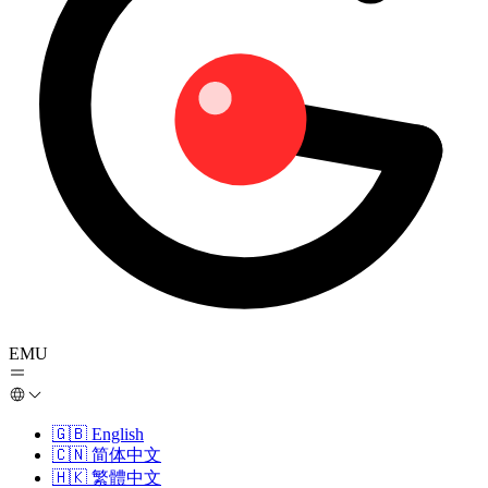
EMU
🇬🇧
English
🇨🇳
简体中文
🇭🇰
繁體中文