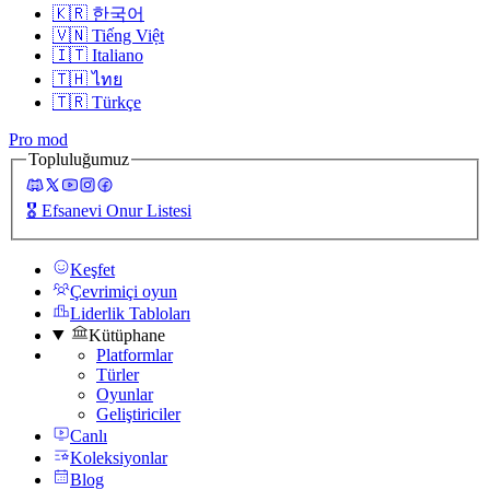
🇰🇷
한국어
🇻🇳
Tiếng Việt
🇮🇹
Italiano
🇹🇭
ไทย
🇹🇷
Türkçe
Pro mod
Topluluğumuz
🎖️
Efsanevi Onur Listesi
Keşfet
Çevrimiçi oyun
Liderlik Tabloları
Kütüphane
Platformlar
Türler
Oyunlar
Geliştiriciler
Canlı
Koleksiyonlar
Blog