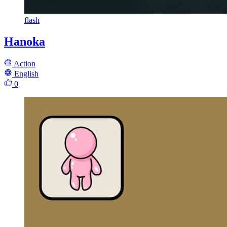
flash
Hanoka
Action
English
0