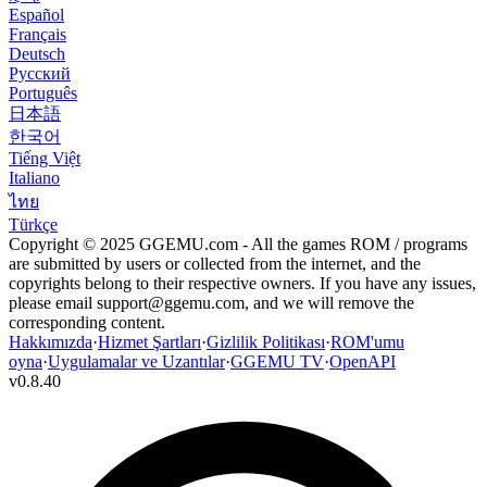
Español
Français
Deutsch
Русский
Português
日本語
한국어
Tiếng Việt
Italiano
ไทย
Türkçe
Copyright © 2025 GGEMU.com - All the games ROM / programs
are submitted by users or collected from the internet, and the
copyrights belong to their respective owners. If you have any issues,
please email
support@ggemu.com
, and we will remove the
corresponding content.
Hakkımızda
·
Hizmet Şartları
·
Gizlilik Politikası
·
ROM'umu
oyna
·
Uygulamalar ve Uzantılar
·
GGEMU TV
·
OpenAPI
v
0.8.40