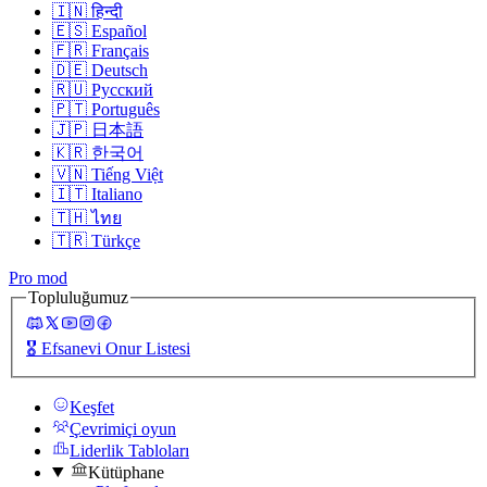
🇮🇳
हिन्दी
🇪🇸
Español
🇫🇷
Français
🇩🇪
Deutsch
🇷🇺
Русский
🇵🇹
Português
🇯🇵
日本語
🇰🇷
한국어
🇻🇳
Tiếng Việt
🇮🇹
Italiano
🇹🇭
ไทย
🇹🇷
Türkçe
Pro mod
Topluluğumuz
🎖️
Efsanevi Onur Listesi
Keşfet
Çevrimiçi oyun
Liderlik Tabloları
Kütüphane