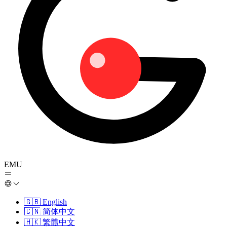
EMU
🇬🇧
English
🇨🇳
简体中文
🇭🇰
繁體中文