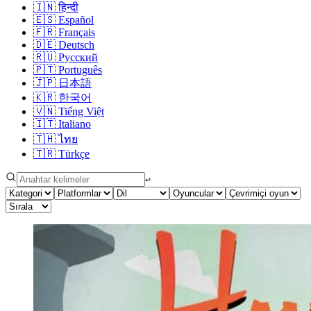
🇮🇳
हिन्दी
🇪🇸
Español
🇫🇷
Français
🇩🇪
Deutsch
🇷🇺
Русский
🇵🇹
Português
🇯🇵
日本語
🇰🇷
한국어
🇻🇳
Tiếng Việt
🇮🇹
Italiano
🇹🇭
ไทย
🇹🇷
Türkçe
↩︎