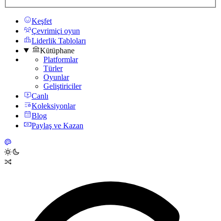
Keşfet
Çevrimiçi oyun
Liderlik Tabloları
Kütüphane
Platformlar
Türler
Oyunlar
Geliştiriciler
Canlı
Koleksiyonlar
Blog
Paylaş ve Kazan