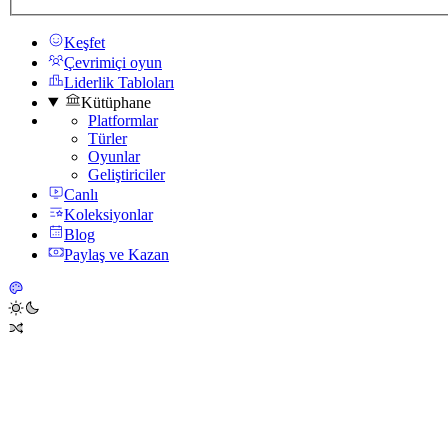
Keşfet
Çevrimiçi oyun
Liderlik Tabloları
Kütüphane
Platformlar
Türler
Oyunlar
Geliştiriciler
Canlı
Koleksiyonlar
Blog
Paylaş ve Kazan