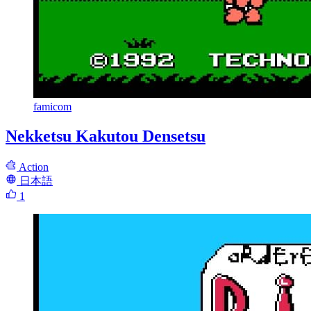
famicom
Nekketsu Kakutou Densetsu
Action
日本語
1