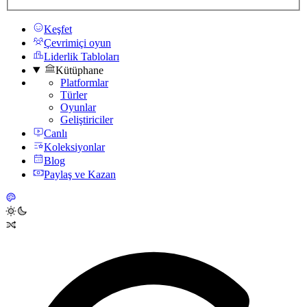
Keşfet
Çevrimiçi oyun
Liderlik Tabloları
Kütüphane
Platformlar
Türler
Oyunlar
Geliştiriciler
Canlı
Koleksiyonlar
Blog
Paylaş ve Kazan