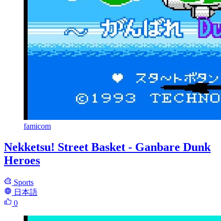
famicom
Nekketsu! Street Basket - Ganbare Dunk
Heroes
Sports
日本語
0