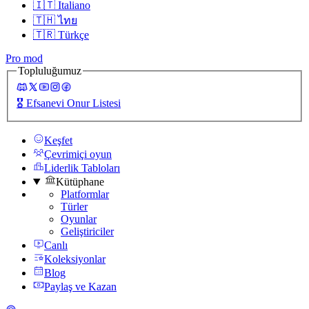
🇮🇹
Italiano
🇹🇭
ไทย
🇹🇷
Türkçe
Pro mod
Topluluğumuz
🎖️
Efsanevi Onur Listesi
Keşfet
Çevrimiçi oyun
Liderlik Tabloları
Kütüphane
Platformlar
Türler
Oyunlar
Geliştiriciler
Canlı
Koleksiyonlar
Blog
Paylaş ve Kazan