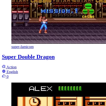
super-famicom
Super Double Dragon
Action
English
0