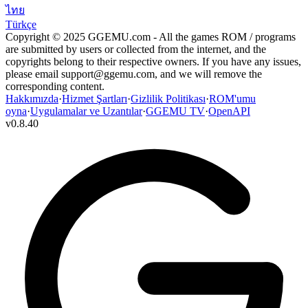
ไทย
Türkçe
Copyright © 2025 GGEMU.com - All the games ROM / programs
are submitted by users or collected from the internet, and the
copyrights belong to their respective owners. If you have any issues,
please email
support@ggemu.com
, and we will remove the
corresponding content.
Hakkımızda
·
Hizmet Şartları
·
Gizlilik Politikası
·
ROM'umu
oyna
·
Uygulamalar ve Uzantılar
·
GGEMU TV
·
OpenAPI
v
0.8.40