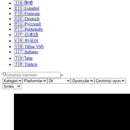
🇮🇳
हिन्दी
🇪🇸
Español
🇫🇷
Français
🇩🇪
Deutsch
🇷🇺
Русский
🇵🇹
Português
🇯🇵
日本語
🇰🇷
한국어
🇻🇳
Tiếng Việt
🇮🇹
Italiano
🇹🇭
ไทย
🇹🇷
Türkçe
↩︎