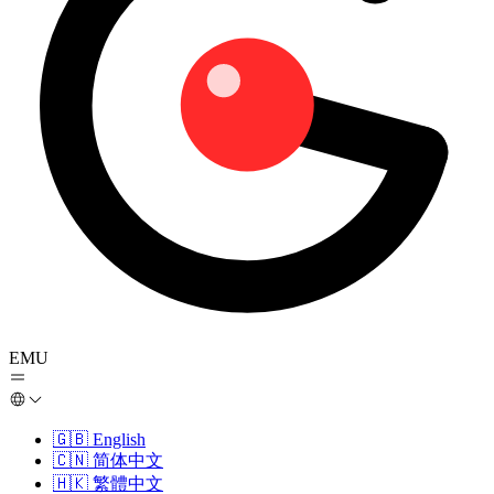
EMU
🇬🇧
English
🇨🇳
简体中文
🇭🇰
繁體中文