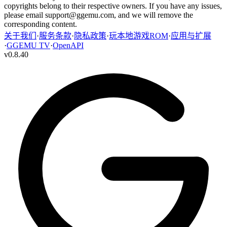
copyrights belong to their respective owners. If you have any issues,
please email
support@ggemu.com
, and we will remove the
corresponding content.
关于我们
·
服务条款
·
隐私政策
·
玩本地游戏ROM
·
应用与扩展
·
GGEMU TV
·
OpenAPI
v
0.8.40