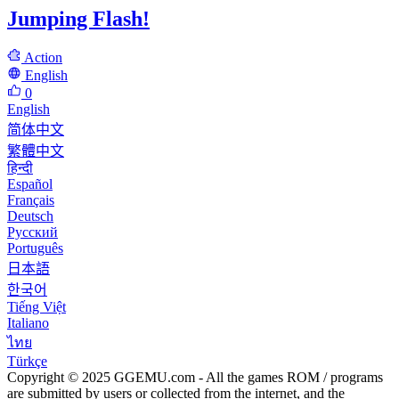
Jumping Flash!
Action
English
0
English
简体中文
繁體中文
हिन्दी
Español
Français
Deutsch
Русский
Português
日本語
한국어
Tiếng Việt
Italiano
ไทย
Türkçe
Copyright © 2025 GGEMU.com - All the games ROM / programs
are submitted by users or collected from the internet, and the