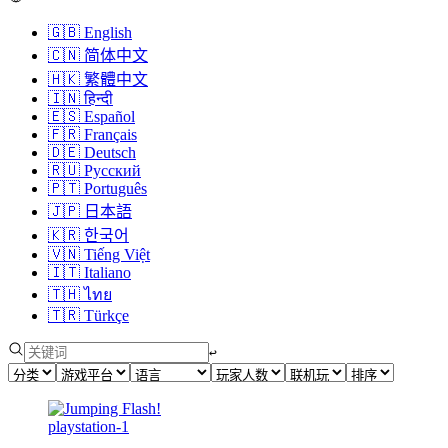
🇬🇧
English
🇨🇳
简体中文
🇭🇰
繁體中文
🇮🇳
हिन्दी
🇪🇸
Español
🇫🇷
Français
🇩🇪
Deutsch
🇷🇺
Русский
🇵🇹
Português
🇯🇵
日本語
🇰🇷
한국어
🇻🇳
Tiếng Việt
🇮🇹
Italiano
🇹🇭
ไทย
🇹🇷
Türkçe
↩︎
playstation-1