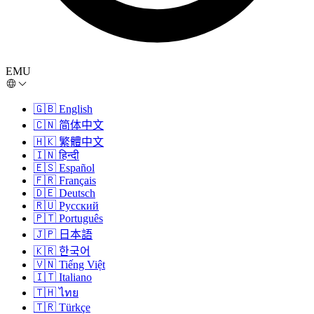
EMU
🇬🇧
English
🇨🇳
简体中文
🇭🇰
繁體中文
🇮🇳
हिन्दी
🇪🇸
Español
🇫🇷
Français
🇩🇪
Deutsch
🇷🇺
Русский
🇵🇹
Português
🇯🇵
日本語
🇰🇷
한국어
🇻🇳
Tiếng Việt
🇮🇹
Italiano
🇹🇭
ไทย
🇹🇷
Türkçe