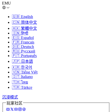
EMU
🇬🇧
English
🇨🇳
简体中文
🇭🇰
繁體中文
🇮🇳
हिन्दी
🇪🇸
Español
🇫🇷
Français
🇩🇪
Deutsch
🇷🇺
Русский
🇵🇹
Português
🇯🇵
日本語
🇰🇷
한국어
🇻🇳
Tiếng Việt
🇮🇹
Italiano
🇹🇭
ไทย
🇹🇷
Türkçe
沉浸模式
玩家社区