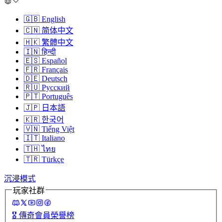
🇬🇧
English
🇨🇳
简体中文
🇭🇰
繁體中文
🇮🇳
हिन्दी
🇪🇸
Español
🇫🇷
Français
🇩🇪
Deutsch
🇷🇺
Русский
🇵🇹
Português
🇯🇵
日本語
🇰🇷
한국어
🇻🇳
Tiếng Việt
🇮🇹
Italiano
🇹🇭
ไทย
🇹🇷
Türkçe
沉浸模式
玩家社群
🎖️
傳奇會員榮譽榜