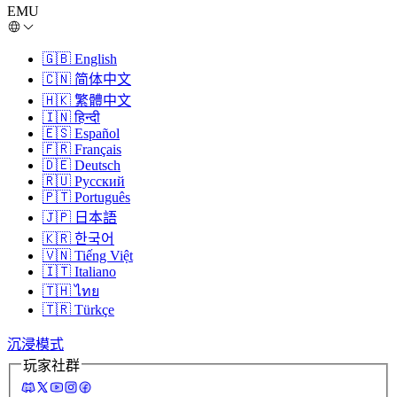
EMU
🇬🇧
English
🇨🇳
简体中文
🇭🇰
繁體中文
🇮🇳
हिन्दी
🇪🇸
Español
🇫🇷
Français
🇩🇪
Deutsch
🇷🇺
Русский
🇵🇹
Português
🇯🇵
日本語
🇰🇷
한국어
🇻🇳
Tiếng Việt
🇮🇹
Italiano
🇹🇭
ไทย
🇹🇷
Türkçe
沉浸模式
玩家社群