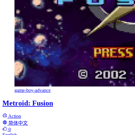
game-boy-advance
Metroid: Fusion
Action
简体中文
0
English