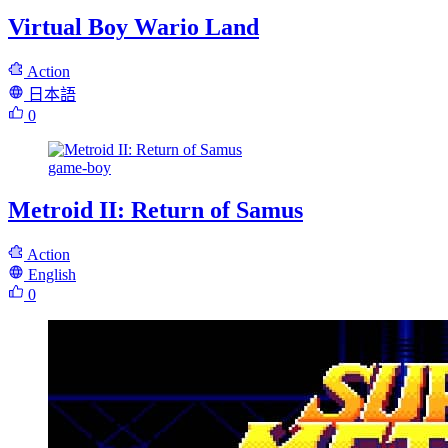
Virtual Boy Wario Land
Action
日本語
0
game-boy
Metroid II: Return of Samus
Action
English
0