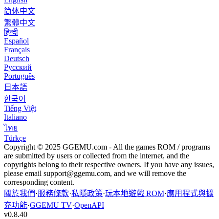
简体中文
繁體中文
हिन्दी
Español
Français
Deutsch
Русский
Português
日本語
한국어
Tiếng Việt
Italiano
ไทย
Türkçe
Copyright © 2025 GGEMU.com - All the games ROM / programs
are submitted by users or collected from the internet, and the
copyrights belong to their respective owners. If you have any issues,
please email
support@ggemu.com
, and we will remove the
corresponding content.
關於我們
·
服務條款
·
私隱政策
·
玩本地遊戲 ROM
·
應用程式與擴
充功能
·
GGEMU TV
·
OpenAPI
v
0.8.40