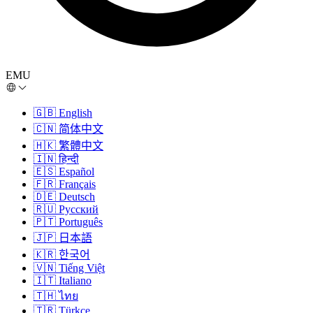
EMU
🇬🇧
English
🇨🇳
简体中文
🇭🇰
繁體中文
🇮🇳
हिन्दी
🇪🇸
Español
🇫🇷
Français
🇩🇪
Deutsch
🇷🇺
Русский
🇵🇹
Português
🇯🇵
日本語
🇰🇷
한국어
🇻🇳
Tiếng Việt
🇮🇹
Italiano
🇹🇭
ไทย
🇹🇷
Türkçe