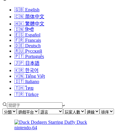
🇬🇧
English
🇨🇳
简体中文
🇭🇰
繁體中文
🇮🇳
हिन्दी
🇪🇸
Español
🇫🇷
Français
🇩🇪
Deutsch
🇷🇺
Русский
🇵🇹
Português
🇯🇵
日本語
🇰🇷
한국어
🇻🇳
Tiếng Việt
🇮🇹
Italiano
🇹🇭
ไทย
🇹🇷
Türkçe
↩︎
nintendo-64