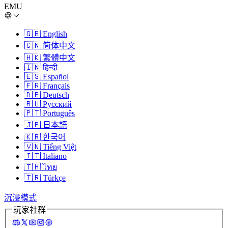
EMU
🇬🇧
English
🇨🇳
简体中文
🇭🇰
繁體中文
🇮🇳
हिन्दी
🇪🇸
Español
🇫🇷
Français
🇩🇪
Deutsch
🇷🇺
Русский
🇵🇹
Português
🇯🇵
日本語
🇰🇷
한국어
🇻🇳
Tiếng Việt
🇮🇹
Italiano
🇹🇭
ไทย
🇹🇷
Türkçe
沉浸模式
玩家社群