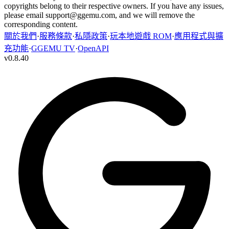
copyrights belong to their respective owners. If you have any issues,
please email
support@ggemu.com
, and we will remove the
corresponding content.
關於我們
·
服務條款
·
私隱政策
·
玩本地遊戲 ROM
·
應用程式與擴
充功能
·
GGEMU TV
·
OpenAPI
v
0.8.40