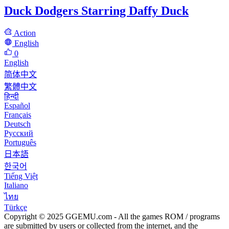
Duck Dodgers Starring Daffy Duck
Action
English
0
English
简体中文
繁體中文
हिन्दी
Español
Français
Deutsch
Русский
Português
日本語
한국어
Tiếng Việt
Italiano
ไทย
Türkçe
Copyright © 2025 GGEMU.com - All the games ROM / programs
are submitted by users or collected from the internet, and the