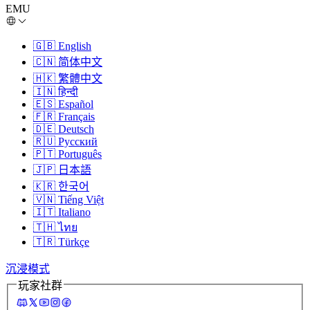
EMU
🇬🇧
English
🇨🇳
简体中文
🇭🇰
繁體中文
🇮🇳
हिन्दी
🇪🇸
Español
🇫🇷
Français
🇩🇪
Deutsch
🇷🇺
Русский
🇵🇹
Português
🇯🇵
日本語
🇰🇷
한국어
🇻🇳
Tiếng Việt
🇮🇹
Italiano
🇹🇭
ไทย
🇹🇷
Türkçe
沉浸模式
玩家社群