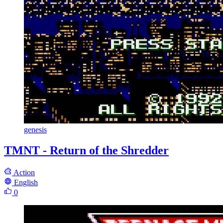
genesis
TMNT - Return of the Shredder
Action
English
0