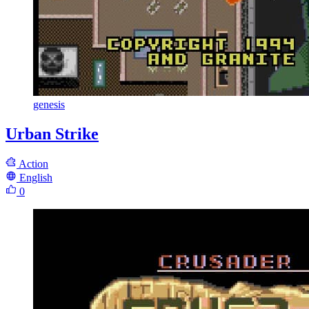
genesis
Urban Strike
Action
English
0