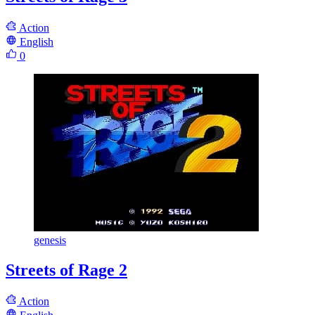
Action
English
0
genesis
Streets of Rage 2
Action