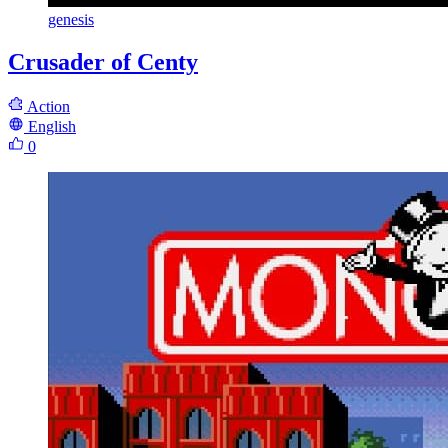
genesis
Crusader of Centy
Action
English
0