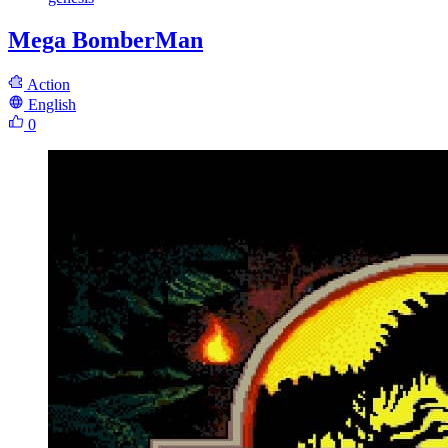
Mega BomberMan
Action
English
0