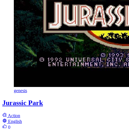
genesis
Jurassic Park
Action
English
0