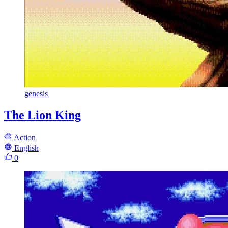
genesis
The Lion King
Action
English
0