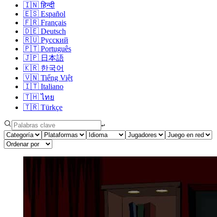
🇮🇳
हिन्दी
🇪🇸
Español
🇫🇷
Français
🇩🇪
Deutsch
🇷🇺
Русский
🇵🇹
Português
🇯🇵
日本語
🇰🇷
한국어
🇻🇳
Tiếng Việt
🇮🇹
Italiano
🇹🇭
ไทย
🇹🇷
Türkçe
↩︎