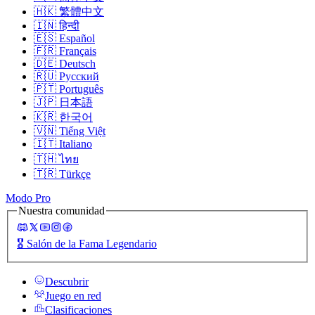
🇭🇰
繁體中文
🇮🇳
हिन्दी
🇪🇸
Español
🇫🇷
Français
🇩🇪
Deutsch
🇷🇺
Русский
🇵🇹
Português
🇯🇵
日本語
🇰🇷
한국어
🇻🇳
Tiếng Việt
🇮🇹
Italiano
🇹🇭
ไทย
🇹🇷
Türkçe
Modo Pro
Nuestra comunidad
🎖️
Salón de la Fama Legendario
Descubrir
Juego en red
Clasificaciones