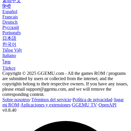
繁體中文
हिन्दी
Español
Français
Deutsch
Русский
Português
日本語
한국어
Tiếng Việt
Italiano
ไทย
Türkçe
Copyright © 2025 GGEMU.com - All the games ROM / programs
are submitted by users or collected from the internet, and the
copyrights belong to their respective owners. If you have any issues,
please email
support@ggemu.com
, and we will remove the
corresponding content.
Sobre nosotros
·
Términos del servicio
·
Política de privacidad
·
Jugar
mi ROM
·
Aplicaciones y extensiones
·
GGEMU TV
·
OpenAPI
v
0.8.40