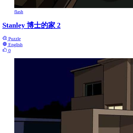
flash
Stanley 博士的家 2
Puzzle
English
0