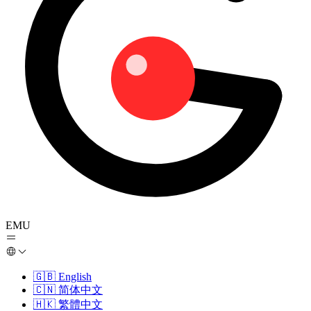
EMU
🇬🇧
English
🇨🇳
简体中文
🇭🇰
繁體中文