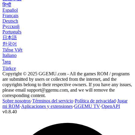
हिन्दी
Español
Français
Deutsch
Русский
Português
日本語
한국어
Tiếng Việt
Italiano
ไทย
Türkçe
Copyright © 2025 GGEMU.com - All the games ROM / programs
are submitted by users or collected from the internet, and the
copyrights belong to their respective owners. If you have any issues,
please email
support@ggemu.com
, and we will remove the
corresponding content.
Sobre nosotros
·
Términos del servicio
·
Política de privacidad
·
Jugar
mi ROM
·
Aplicaciones y extensiones
·
GGEMU TV
·
OpenAPI
v
0.8.40