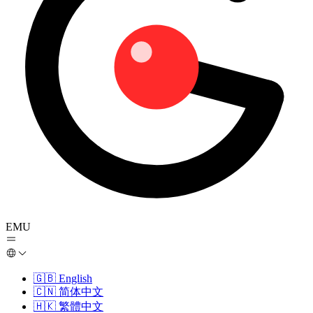
EMU
🇬🇧
English
🇨🇳
简体中文
🇭🇰
繁體中文