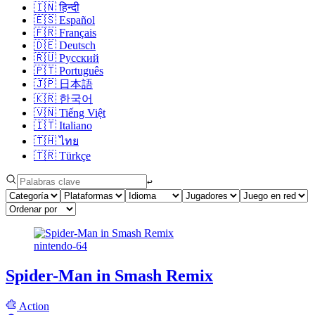
🇮🇳
हिन्दी
🇪🇸
Español
🇫🇷
Français
🇩🇪
Deutsch
🇷🇺
Русский
🇵🇹
Português
🇯🇵
日本語
🇰🇷
한국어
🇻🇳
Tiếng Việt
🇮🇹
Italiano
🇹🇭
ไทย
🇹🇷
Türkçe
↩︎
nintendo-64
Spider-Man in Smash Remix
Action