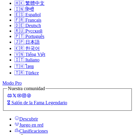
🇭🇰
繁體中文
🇮🇳
हिन्दी
🇪🇸
Español
🇫🇷
Français
🇩🇪
Deutsch
🇷🇺
Русский
🇵🇹
Português
🇯🇵
日本語
🇰🇷
한국어
🇻🇳
Tiếng Việt
🇮🇹
Italiano
🇹🇭
ไทย
🇹🇷
Türkçe
Modo Pro
Nuestra comunidad
🎖️
Salón de la Fama Legendario
Descubrir
Juego en red
Clasificaciones