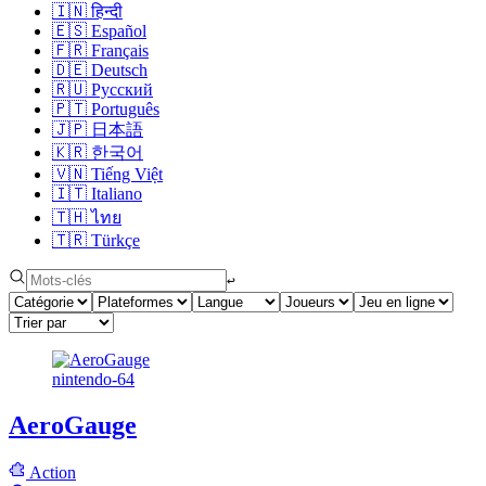
🇮🇳
हिन्दी
🇪🇸
Español
🇫🇷
Français
🇩🇪
Deutsch
🇷🇺
Русский
🇵🇹
Português
🇯🇵
日本語
🇰🇷
한국어
🇻🇳
Tiếng Việt
🇮🇹
Italiano
🇹🇭
ไทย
🇹🇷
Türkçe
↩︎
nintendo-64
AeroGauge
Action