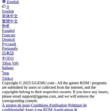
English
0
English
简体中文
繁體中文
हिन्दी
Español
Français
Deutsch
Русский
Português
日本語
한국어
Tiếng Việt
Italiano
ไทย
Türkçe
Copyright © 2025 GGEMU.com - All the games ROM / programs
are submitted by users or collected from the internet, and the
copyrights belong to their respective owners. If you have any issues,
please email
support@ggemu.com
, and we will remove the
corresponding content.
À propos de nous
·
Conditions d'utilisation
·
Politique de
confidentialité
·
Jouer à ma ROM
·
Applications &