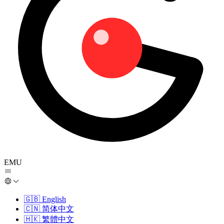
EMU
🇬🇧
English
🇨🇳
简体中文
🇭🇰
繁體中文