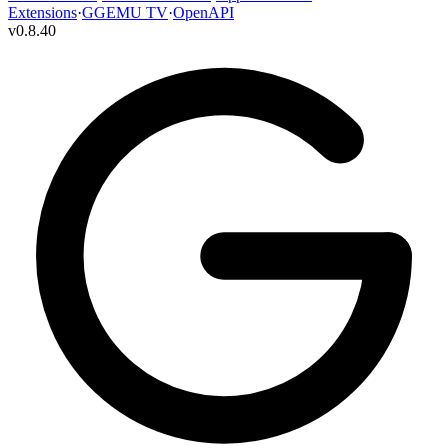
Extensions
·
GGEMU TV
·
OpenAPI
v
0.8.40