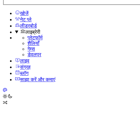
खोजें
नेट प्ले
लीडरबोर्ड
लाइब्रेरी
प्लेटफॉर्म
शैलियाँ
गेम्स
डेवलपर
लाइव
संग्रह
ब्लॉग
साझा करें और कमाएं