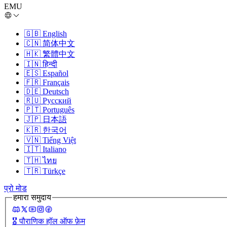
EMU
🇬🇧
English
🇨🇳
简体中文
🇭🇰
繁體中文
🇮🇳
हिन्दी
🇪🇸
Español
🇫🇷
Français
🇩🇪
Deutsch
🇷🇺
Русский
🇵🇹
Português
🇯🇵
日本語
🇰🇷
한국어
🇻🇳
Tiếng Việt
🇮🇹
Italiano
🇹🇭
ไทย
🇹🇷
Türkçe
प्रो मोड
हमारा समुदाय
🎖️
पौराणिक हॉल ऑफ फ़ेम