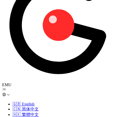
EMU
🇬🇧
English
🇨🇳
简体中文
🇭🇰
繁體中文