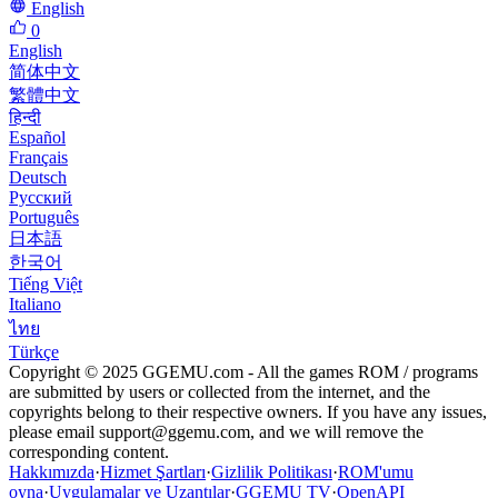
English
0
English
简体中文
繁體中文
हिन्दी
Español
Français
Deutsch
Русский
Português
日本語
한국어
Tiếng Việt
Italiano
ไทย
Türkçe
Copyright © 2025 GGEMU.com - All the games ROM / programs
are submitted by users or collected from the internet, and the
copyrights belong to their respective owners. If you have any issues,
please email
support@ggemu.com
, and we will remove the
corresponding content.
Hakkımızda
·
Hizmet Şartları
·
Gizlilik Politikası
·
ROM'umu
oyna
·
Uygulamalar ve Uzantılar
·
GGEMU TV
·
OpenAPI