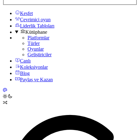
Keşfet
Çevrimiçi oyun
Liderlik Tabloları
Kütüphane
Platformlar
Türler
Oyunlar
Geliştiriciler
Canlı
Koleksiyonlar
Blog
Paylaş ve Kazan