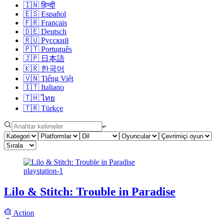
🇮🇳
हिन्दी
🇪🇸
Español
🇫🇷
Français
🇩🇪
Deutsch
🇷🇺
Русский
🇵🇹
Português
🇯🇵
日本語
🇰🇷
한국어
🇻🇳
Tiếng Việt
🇮🇹
Italiano
🇹🇭
ไทย
🇹🇷
Türkçe
↩︎
playstation-1
Lilo & Stitch: Trouble in Paradise
Action