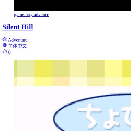
game-boy-advance
Silent Hill
Adventure
简体中文
0