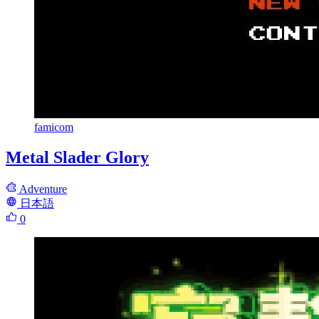
famicom
Metal Slader Glory
Adventure
日本語
0