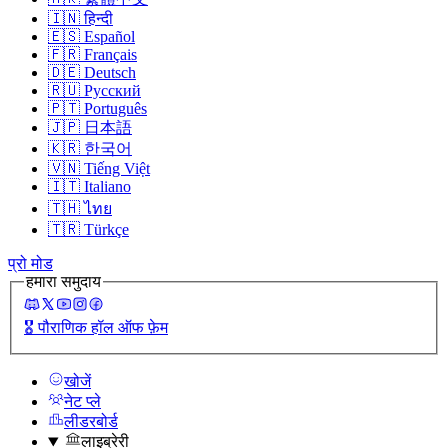
🇮🇳
हिन्दी
🇪🇸
Español
🇫🇷
Français
🇩🇪
Deutsch
🇷🇺
Русский
🇵🇹
Português
🇯🇵
日本語
🇰🇷
한국어
🇻🇳
Tiếng Việt
🇮🇹
Italiano
🇹🇭
ไทย
🇹🇷
Türkçe
प्रो मोड
हमारा समुदाय
🎖️
पौराणिक हॉल ऑफ फ़ेम
खोजें
नेट प्ले
लीडरबोर्ड
लाइब्रेरी