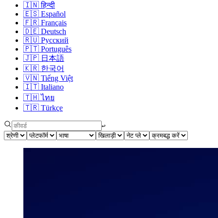
🇮🇳
हिन्दी
🇪🇸
Español
🇫🇷
Français
🇩🇪
Deutsch
🇷🇺
Русский
🇵🇹
Português
🇯🇵
日本語
🇰🇷
한국어
🇻🇳
Tiếng Việt
🇮🇹
Italiano
🇹🇭
ไทย
🇹🇷
Türkçe
↩︎