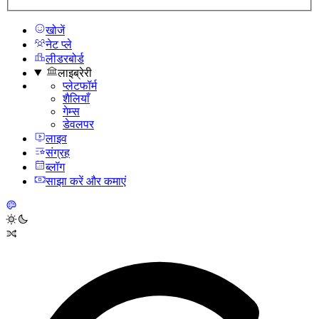
खोजें
नेट प्ले
लीडरबोर्ड
लाइब्रेरी
प्लेटफॉर्म
शैलियाँ
गेम्स
डेवलपर
लाइव
संग्रह
ब्लॉग
साझा करें और कमाएं