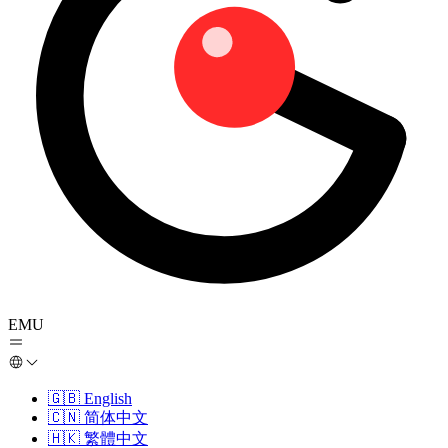
EMU
🇬🇧
English
🇨🇳
简体中文
🇭🇰
繁體中文