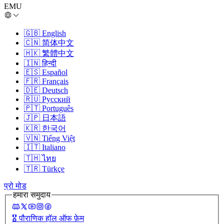
EMU
🇬🇧
English
🇨🇳
简体中文
🇭🇰
繁體中文
🇮🇳
हिन्दी
🇪🇸
Español
🇫🇷
Français
🇩🇪
Deutsch
🇷🇺
Русский
🇵🇹
Português
🇯🇵
日本語
🇰🇷
한국어
🇻🇳
Tiếng Việt
🇮🇹
Italiano
🇹🇭
ไทย
🇹🇷
Türkçe
प्रो मोड
हमारा समुदाय
🎖️
पौराणिक हॉल ऑफ फ़ेम