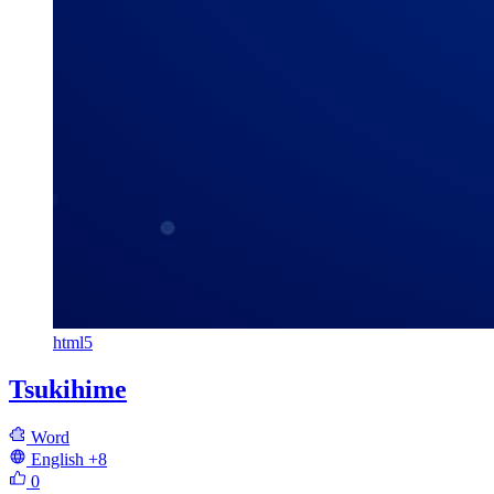
html5
Tsukihime
Word
English
+8
0