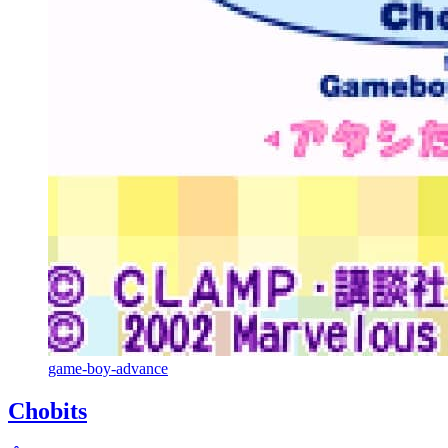
game-boy-advance
Chobits