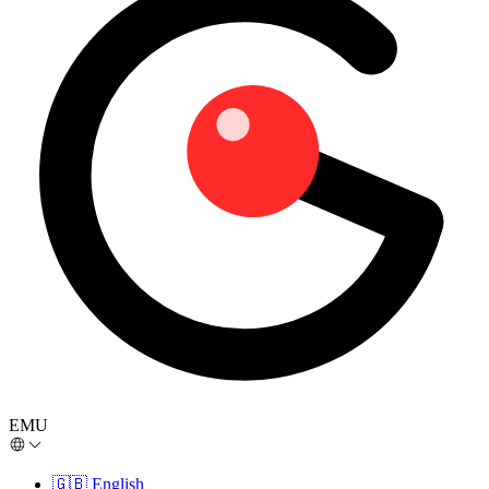
EMU
🇬🇧
English