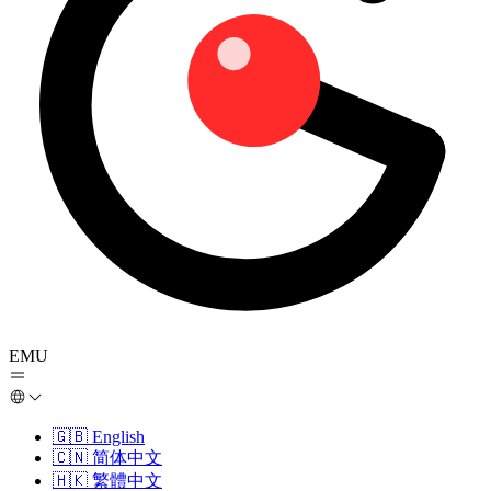
EMU
🇬🇧
English
🇨🇳
简体中文
🇭🇰
繁體中文