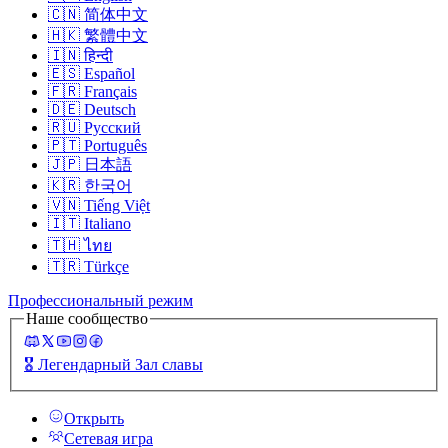
🇨🇳
简体中文
🇭🇰
繁體中文
🇮🇳
हिन्दी
🇪🇸
Español
🇫🇷
Français
🇩🇪
Deutsch
🇷🇺
Русский
🇵🇹
Português
🇯🇵
日本語
🇰🇷
한국어
🇻🇳
Tiếng Việt
🇮🇹
Italiano
🇹🇭
ไทย
🇹🇷
Türkçe
Профессиональный режим
Наше сообщество
🎖️
Легендарный Зал славы
Открыть
Сетевая игра