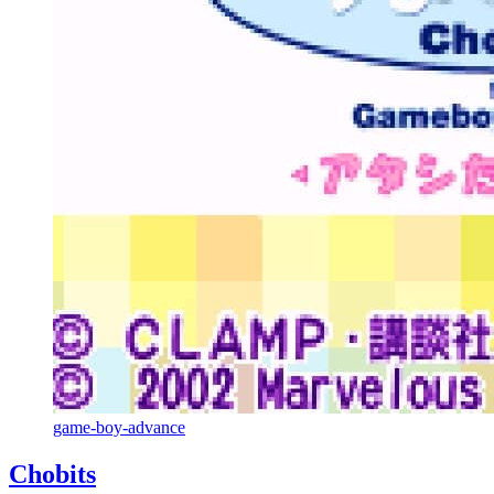
game-boy-advance
Chobits