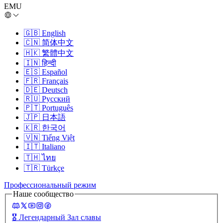
EMU
🇬🇧
English
🇨🇳
简体中文
🇭🇰
繁體中文
🇮🇳
हिन्दी
🇪🇸
Español
🇫🇷
Français
🇩🇪
Deutsch
🇷🇺
Русский
🇵🇹
Português
🇯🇵
日本語
🇰🇷
한국어
🇻🇳
Tiếng Việt
🇮🇹
Italiano
🇹🇭
ไทย
🇹🇷
Türkçe
Профессиональный режим
Наше сообщество
🎖️
Легендарный Зал славы