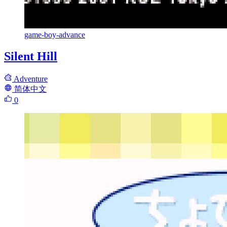
game-boy-advance
Silent Hill
Adventure
简体中文
0