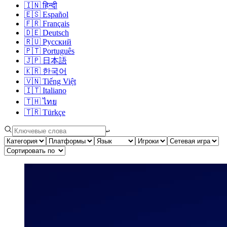
🇮🇳
हिन्दी
🇪🇸
Español
🇫🇷
Français
🇩🇪
Deutsch
🇷🇺
Русский
🇵🇹
Português
🇯🇵
日本語
🇰🇷
한국어
🇻🇳
Tiếng Việt
🇮🇹
Italiano
🇹🇭
ไทย
🇹🇷
Türkçe
↩︎