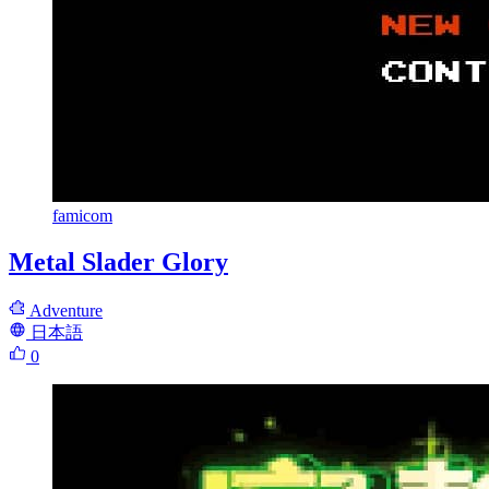
famicom
Metal Slader Glory
Adventure
日本語
0