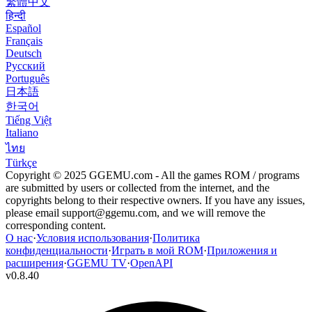
繁體中文
हिन्दी
Español
Français
Deutsch
Русский
Português
日本語
한국어
Tiếng Việt
Italiano
ไทย
Türkçe
Copyright © 2025 GGEMU.com - All the games ROM / programs
are submitted by users or collected from the internet, and the
copyrights belong to their respective owners. If you have any issues,
please email
support@ggemu.com
, and we will remove the
corresponding content.
О нас
·
Условия использования
·
Политика
конфиденциальности
·
Играть в мой ROM
·
Приложения и
расширения
·
GGEMU TV
·
OpenAPI
v
0.8.40