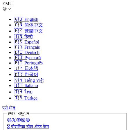
EMU
🇬🇧
English
🇨🇳
简体中文
🇭🇰
繁體中文
🇮🇳
हिन्दी
🇪🇸
Español
🇫🇷
Français
🇩🇪
Deutsch
🇷🇺
Русский
🇵🇹
Português
🇯🇵
日本語
🇰🇷
한국어
🇻🇳
Tiếng Việt
🇮🇹
Italiano
🇹🇭
ไทย
🇹🇷
Türkçe
प्रो मोड
हमारा समुदाय
🎖️
पौराणिक हॉल ऑफ फ़ेम