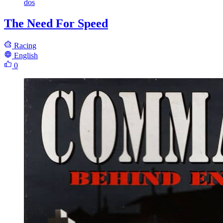
dos
The Need For Speed
Racing
English
0