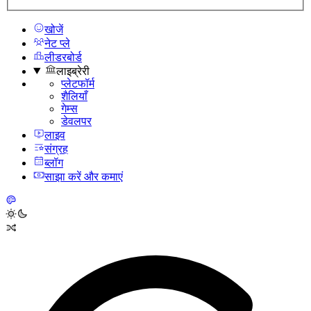
खोजें
नेट प्ले
लीडरबोर्ड
लाइब्रेरी
प्लेटफॉर्म
शैलियाँ
गेम्स
डेवलपर
लाइव
संग्रह
ब्लॉग
साझा करें और कमाएं