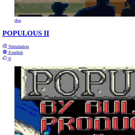
dos
POPULOUS II
Simulation
English
0