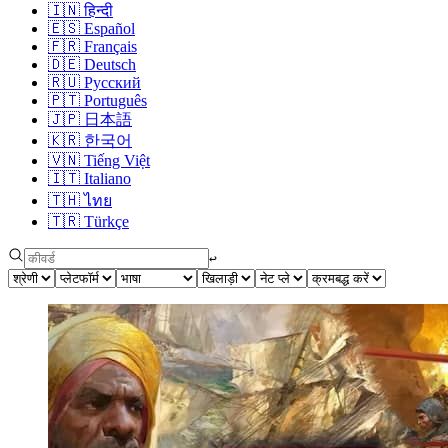
🇮🇳
हिन्दी
🇪🇸
Español
🇫🇷
Français
🇩🇪
Deutsch
🇷🇺
Русский
🇵🇹
Português
🇯🇵
日本語
🇰🇷
한국어
🇻🇳
Tiếng Việt
🇮🇹
Italiano
🇹🇭
ไทย
🇹🇷
Türkçe
↩︎