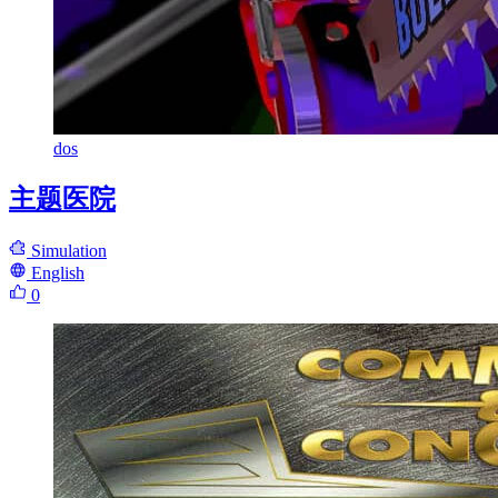
dos
主题医院
Simulation
English
0