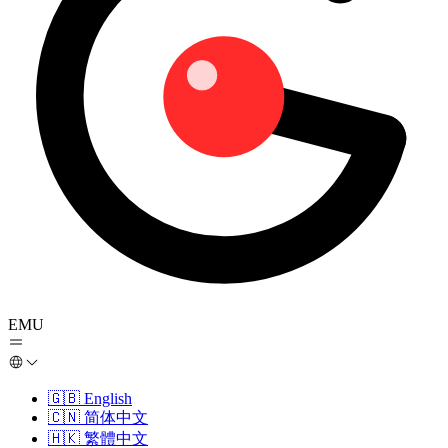
EMU
🇬🇧
English
🇨🇳
简体中文
🇭🇰
繁體中文