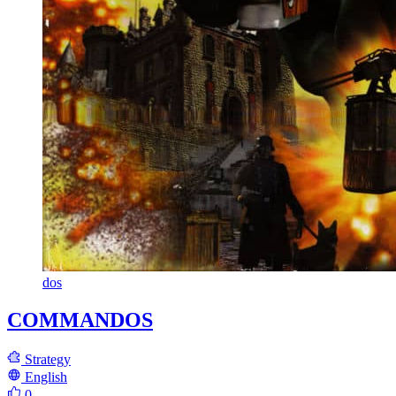
dos
COMMANDOS
Strategy
English
0