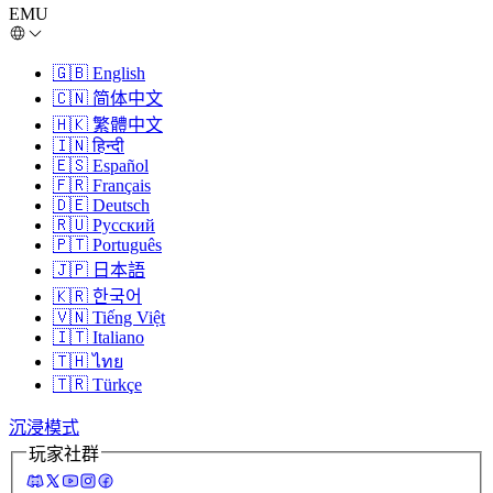
EMU
🇬🇧
English
🇨🇳
简体中文
🇭🇰
繁體中文
🇮🇳
हिन्दी
🇪🇸
Español
🇫🇷
Français
🇩🇪
Deutsch
🇷🇺
Русский
🇵🇹
Português
🇯🇵
日本語
🇰🇷
한국어
🇻🇳
Tiếng Việt
🇮🇹
Italiano
🇹🇭
ไทย
🇹🇷
Türkçe
沉浸模式
玩家社群