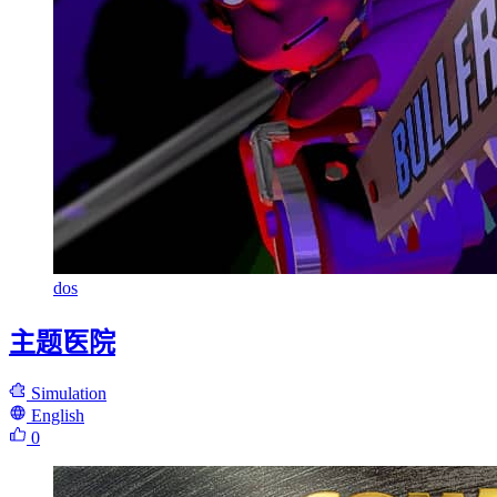
dos
主题医院
Simulation
English
0