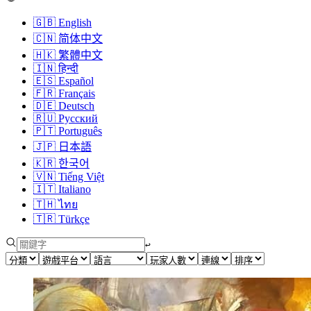
🇬🇧
English
🇨🇳
简体中文
🇭🇰
繁體中文
🇮🇳
हिन्दी
🇪🇸
Español
🇫🇷
Français
🇩🇪
Deutsch
🇷🇺
Русский
🇵🇹
Português
🇯🇵
日本語
🇰🇷
한국어
🇻🇳
Tiếng Việt
🇮🇹
Italiano
🇹🇭
ไทย
🇹🇷
Türkçe
↩︎