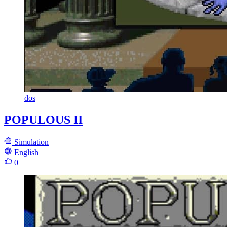
dos
POPULOUS II
Simulation
English
0