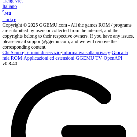
Tiếng Việt
Italiano
ไทย
Türkçe
Copyright © 2025 GGEMU.com - All the games ROM / programs
are submitted by users or collected from the internet, and the
copyrights belong to their respective owners. If you have any issues,
please email
support@ggemu.com
, and we will remove the
corresponding content.
Chi Siamo
·
Termini di servizio
·
Informativa sulla privacy
·
Gioca la
mia ROM
·
Applicazioni ed estensioni
·
GGEMU TV
·
OpenAPI
v
0.8.40