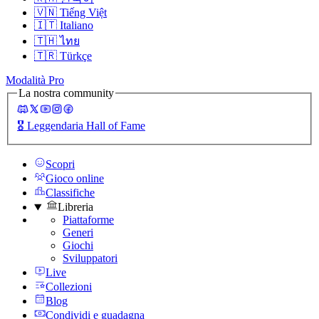
🇻🇳
Tiếng Việt
🇮🇹
Italiano
🇹🇭
ไทย
🇹🇷
Türkçe
Modalità Pro
La nostra community
🎖️
Leggendaria Hall of Fame
Scopri
Gioco online
Classifiche
Libreria
Piattaforme
Generi
Giochi
Sviluppatori
Live
Collezioni
Blog
Condividi e guadagna