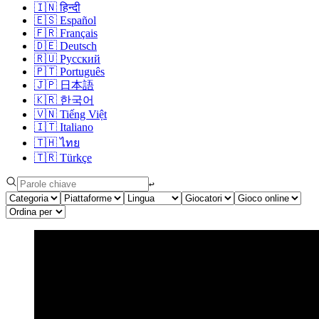
🇮🇳
हिन्दी
🇪🇸
Español
🇫🇷
Français
🇩🇪
Deutsch
🇷🇺
Русский
🇵🇹
Português
🇯🇵
日本語
🇰🇷
한국어
🇻🇳
Tiếng Việt
🇮🇹
Italiano
🇹🇭
ไทย
🇹🇷
Türkçe
↩︎