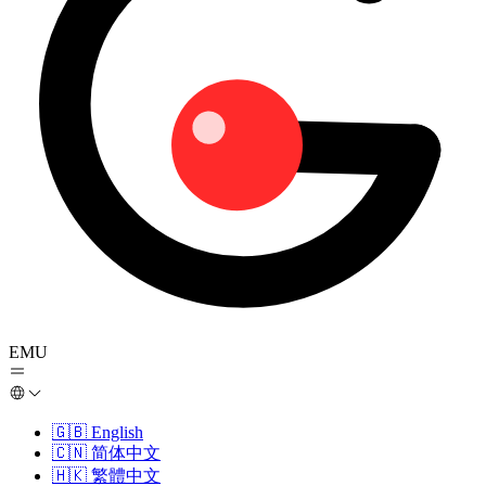
EMU
🇬🇧
English
🇨🇳
简体中文
🇭🇰
繁體中文