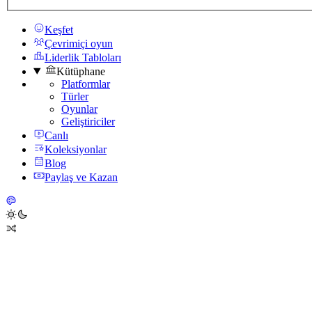
Keşfet
Çevrimiçi oyun
Liderlik Tabloları
Kütüphane
Platformlar
Türler
Oyunlar
Geliştiriciler
Canlı
Koleksiyonlar
Blog
Paylaş ve Kazan