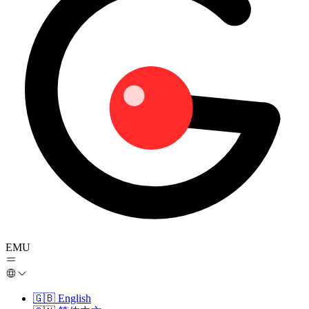
EMU
🇬🇧
English