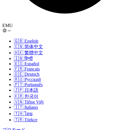
EMU
🇬🇧
English
🇨🇳
简体中文
🇭🇰
繁體中文
🇮🇳
हिन्दी
🇪🇸
Español
🇫🇷
Français
🇩🇪
Deutsch
🇷🇺
Русский
🇵🇹
Português
🇯🇵
日本語
🇰🇷
한국어
🇻🇳
Tiếng Việt
🇮🇹
Italiano
🇹🇭
ไทย
🇹🇷
Türkçe
プロモード