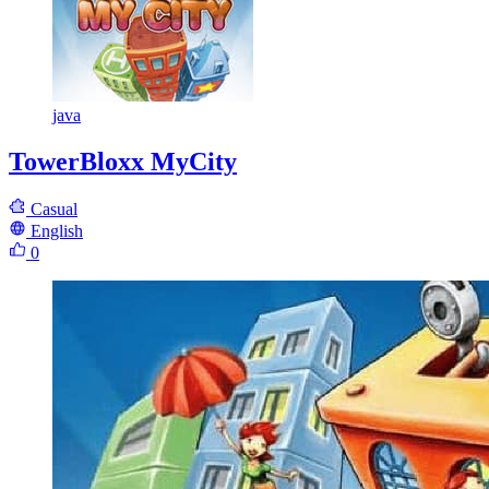
java
TowerBloxx MyCity
Casual
English
0