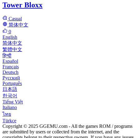
Tower Bloxx
Casual
简体中文
0
English
简体中文
繁體中文
हिन्दी
Español
Français
Deutsch
Русский
Português
日本語
한국어
Tiếng Việt
Italiano
ไทย
Türkçe
Copyright © 2025 GGEMU.com - All the games ROM / programs
are submitted by users or collected from the internet, and the
copyrights belong to their respective owners. If you have any issues,