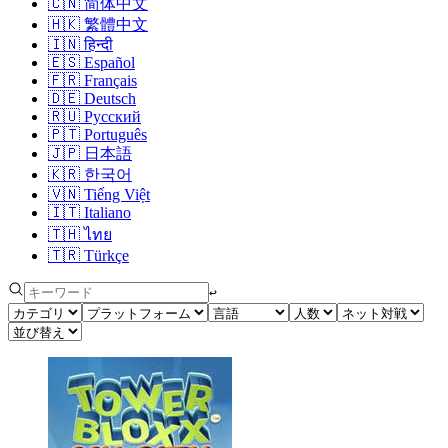
🇨🇳
简体中文
🇭🇰
繁體中文
🇮🇳
हिन्दी
🇪🇸
Español
🇫🇷
Français
🇩🇪
Deutsch
🇷🇺
Русский
🇵🇹
Português
🇯🇵
日本語
🇰🇷
한국어
🇻🇳
Tiếng Việt
🇮🇹
Italiano
🇹🇭
ไทย
🇹🇷
Türkçe
↩︎