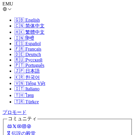
EMU
🇬🇧
English
🇨🇳
简体中文
🇭🇰
繁體中文
🇮🇳
हिन्दी
🇪🇸
Español
🇫🇷
Français
🇩🇪
Deutsch
🇷🇺
Русский
🇵🇹
Português
🇯🇵
日本語
🇰🇷
한국어
🇻🇳
Tiếng Việt
🇮🇹
Italiano
🇹🇭
ไทย
🇹🇷
Türkçe
プロモード
コミュニティ
🎖️
伝説の殿堂