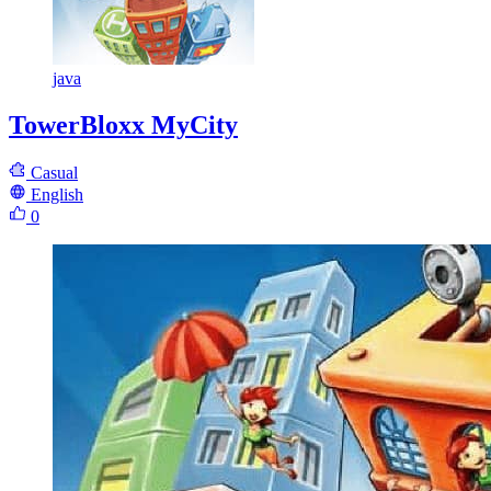
java
TowerBloxx MyCity
Casual
English
0