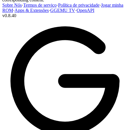
Sobre Nós
·
Termos de serviço
·
Política de privacidade
·
Jogar minha
ROM
·
Apps & Extensões
·
GGEMU TV
·
OpenAPI
v
0.8.40