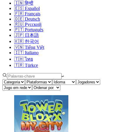
🇮🇳
हिन्दी
🇪🇸
Español
🇫🇷
Français
🇩🇪
Deutsch
🇷🇺
Русский
🇵🇹
Português
🇯🇵
日本語
🇰🇷
한국어
🇻🇳
Tiếng Việt
🇮🇹
Italiano
🇹🇭
ไทย
🇹🇷
Türkçe
↩︎