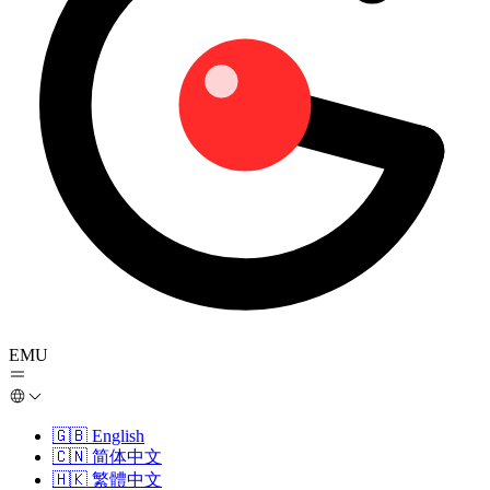
EMU
🇬🇧
English
🇨🇳
简体中文
🇭🇰
繁體中文