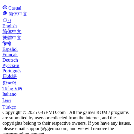
Casual
简体中文
0
English
简体中文
繁體中文
हिन्दी
Español
Français
Deutsch
Русский
Português
日本語
한국어
Tiếng Việt
Italiano
ไทย
Türkçe
Copyright © 2025 GGEMU.com - All the games ROM / programs
are submitted by users or collected from the internet, and the
copyrights belong to their respective owners. If you have any issues,
please email
support@ggemu.com
, and we will remove the
corresponding content.