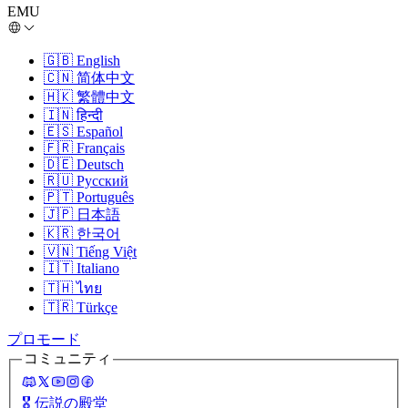
EMU
🇬🇧
English
🇨🇳
简体中文
🇭🇰
繁體中文
🇮🇳
हिन्दी
🇪🇸
Español
🇫🇷
Français
🇩🇪
Deutsch
🇷🇺
Русский
🇵🇹
Português
🇯🇵
日本語
🇰🇷
한국어
🇻🇳
Tiếng Việt
🇮🇹
Italiano
🇹🇭
ไทย
🇹🇷
Türkçe
プロモード
コミュニティ
🎖️
伝説の殿堂