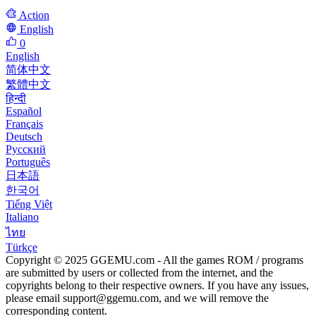
Action
English
0
English
简体中文
繁體中文
हिन्दी
Español
Français
Deutsch
Русский
Português
日本語
한국어
Tiếng Việt
Italiano
ไทย
Türkçe
Copyright © 2025 GGEMU.com - All the games ROM / programs
are submitted by users or collected from the internet, and the
copyrights belong to their respective owners. If you have any issues,
please email
support@ggemu.com
, and we will remove the
corresponding content.