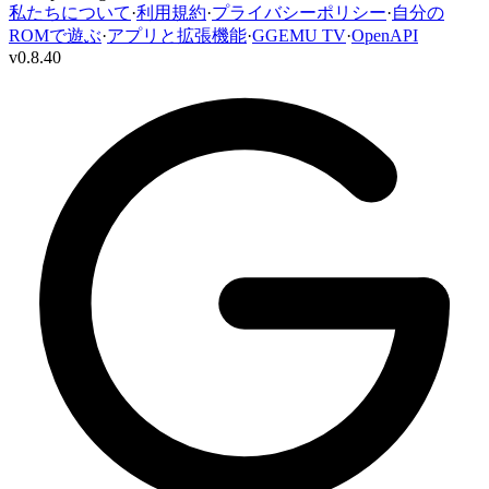
私たちについて
·
利用規約
·
プライバシーポリシー
·
自分の
ROMで遊ぶ
·
アプリと拡張機能
·
GGEMU TV
·
OpenAPI
v
0.8.40