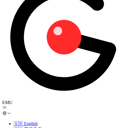
EMU
🇬🇧
English