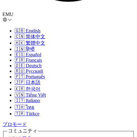
EMU
🇬🇧
English
🇨🇳
简体中文
🇭🇰
繁體中文
🇮🇳
हिन्दी
🇪🇸
Español
🇫🇷
Français
🇩🇪
Deutsch
🇷🇺
Русский
🇵🇹
Português
🇯🇵
日本語
🇰🇷
한국어
🇻🇳
Tiếng Việt
🇮🇹
Italiano
🇹🇭
ไทย
🇹🇷
Türkçe
プロモード
コミュニティ