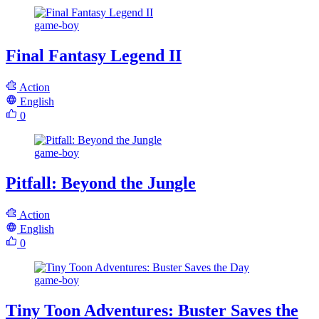
game-boy
Final Fantasy Legend II
Action
English
0
game-boy
Pitfall: Beyond the Jungle
Action
English
0
game-boy
Tiny Toon Adventures: Buster Saves the