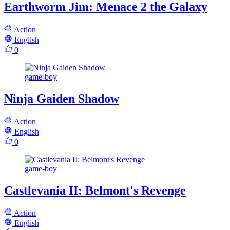
Earthworm Jim: Menace 2 the Galaxy
Action
English
0
game-boy
Ninja Gaiden Shadow
Action
English
0
game-boy
Castlevania II: Belmont's Revenge
Action
English