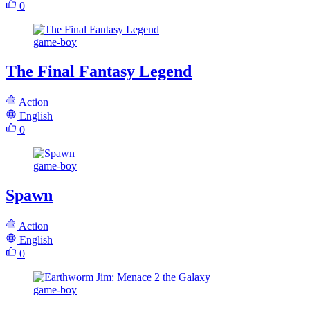
0
game-boy
The Final Fantasy Legend
Action
English
0
game-boy
Spawn
Action
English
0
game-boy