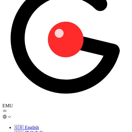
EMU
🇬🇧
English