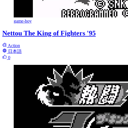
game-boy
Nettou The King of Fighters '95
Action
日本語
0