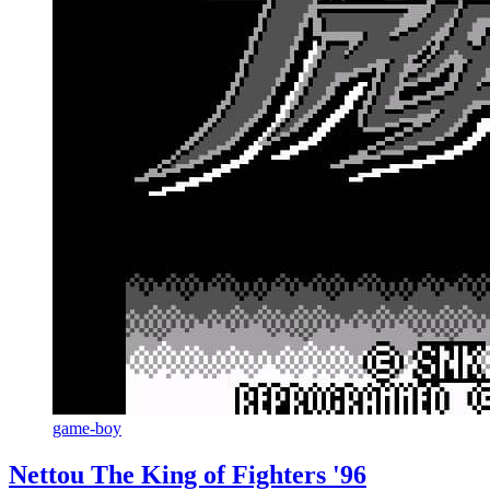
game-boy
Nettou The King of Fighters '96