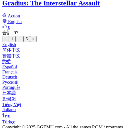
Gradius: The Interstellar Assault
Action
English
0
合計
:
97
«
1
...
5
»
English
简体中文
繁體中文
हिन्दी
Español
Français
Deutsch
Русский
Português
日本語
한국어
Tiếng Việt
Italiano
ไทย
Türkçe
Copyright © 2025 GGEMU.com - All the games ROM / programs