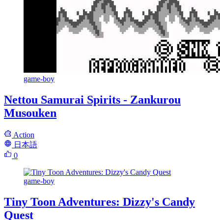
game-boy
Nettou Samurai Spirits - Zankurou
Musouken
Action
日本語
0
game-boy
Tiny Toon Adventures: Dizzy's Candy
Quest