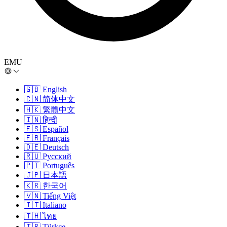
EMU
🇬🇧
English
🇨🇳
简体中文
🇭🇰
繁體中文
🇮🇳
हिन्दी
🇪🇸
Español
🇫🇷
Français
🇩🇪
Deutsch
🇷🇺
Русский
🇵🇹
Português
🇯🇵
日本語
🇰🇷
한국어
🇻🇳
Tiếng Việt
🇮🇹
Italiano
🇹🇭
ไทย
🇹🇷
Türkçe