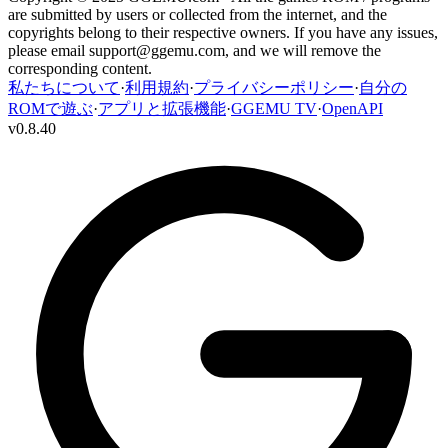
are submitted by users or collected from the internet, and the
copyrights belong to their respective owners. If you have any issues,
please email
support@ggemu.com
, and we will remove the
corresponding content.
私たちについて
·
利用規約
·
プライバシーポリシー
·
自分の
ROMで遊ぶ
·
アプリと拡張機能
·
GGEMU TV
·
OpenAPI
v
0.8.40