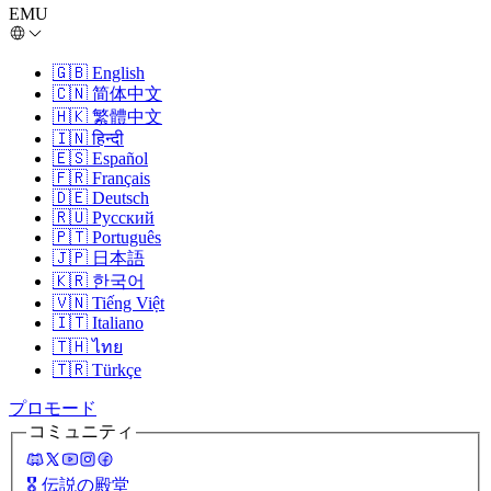
EMU
🇬🇧
English
🇨🇳
简体中文
🇭🇰
繁體中文
🇮🇳
हिन्दी
🇪🇸
Español
🇫🇷
Français
🇩🇪
Deutsch
🇷🇺
Русский
🇵🇹
Português
🇯🇵
日本語
🇰🇷
한국어
🇻🇳
Tiếng Việt
🇮🇹
Italiano
🇹🇭
ไทย
🇹🇷
Türkçe
プロモード
コミュニティ
🎖️
伝説の殿堂