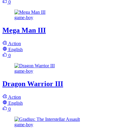
0
game-boy
Mega Man III
Action
English
0
game-boy
Dragon Warrior III
Action
English
0
game-boy