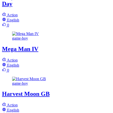
Day
Action
English
0
game-boy
Mega Man IV
Action
English
0
game-boy
Harvest Moon GB
Action
English