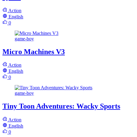
Action
English
0
game-boy
Micro Machines V3
Action
English
0
game-boy
Tiny Toon Adventures: Wacky Sports
Action
English
0