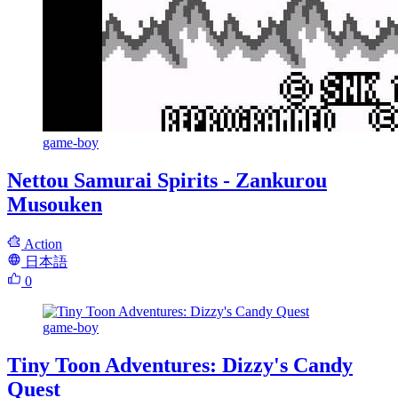
game-boy
Nettou Samurai Spirits - Zankurou
Musouken
Action
日本語
0
game-boy
Tiny Toon Adventures: Dizzy's Candy
Quest