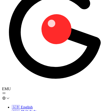
EMU
🇬🇧
English