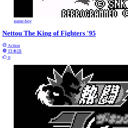
game-boy
Nettou The King of Fighters '95
Action
日本語
0