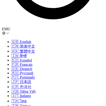
EMU
🇬🇧
English
🇨🇳
简体中文
🇭🇰
繁體中文
🇮🇳
हिन्दी
🇪🇸
Español
🇫🇷
Français
🇩🇪
Deutsch
🇷🇺
Русский
🇵🇹
Português
🇯🇵
日本語
🇰🇷
한국어
🇻🇳
Tiếng Việt
🇮🇹
Italiano
🇹🇭
ไทย
🇹🇷
Türkçe