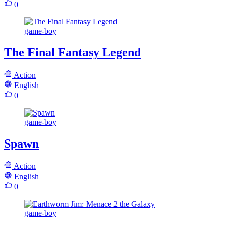
0
game-boy
The Final Fantasy Legend
Action
English
0
game-boy
Spawn
Action
English
0
game-boy