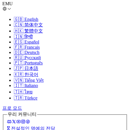
EMU
🇬🇧
English
🇨🇳
简体中文
🇭🇰
繁體中文
🇮🇳
हिन्दी
🇪🇸
Español
🇫🇷
Français
🇩🇪
Deutsch
🇷🇺
Русский
🇵🇹
Português
🇯🇵
日本語
🇰🇷
한국어
🇻🇳
Tiếng Việt
🇮🇹
Italiano
🇹🇭
ไทย
🇹🇷
Türkçe
프로 모드
우리 커뮤니티
🎖️
전설적인 명예의 전당