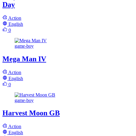
Day
Action
English
0
game-boy
Mega Man IV
Action
English
0
game-boy
Harvest Moon GB
Action
English