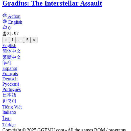
Gradius: The Interstellar Assault
Action
English
0
총계
:
97
«
1
...
5
»
English
简体中文
繁體中文
हिन्दी
Español
Français
Deutsch
Русский
Português
日本語
한국어
Tiếng Việt
Italiano
ไทย
Türkçe
Copyright © 2025 GGEMU.com - All the games ROM / programs