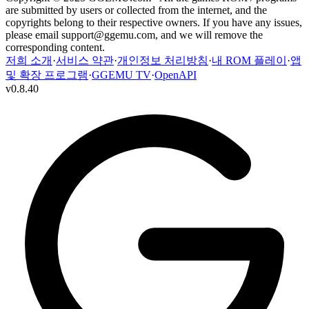
are submitted by users or collected from the internet, and the
copyrights belong to their respective owners. If you have any issues,
please email
support@ggemu.com
, and we will remove the
corresponding content.
저희 소개
·
서비스 약관
·
개인정보 처리방침
·
내 ROM 플레이
·
앱
및 확장 프로그램
·
GGEMU TV
·
OpenAPI
v
0.8.40