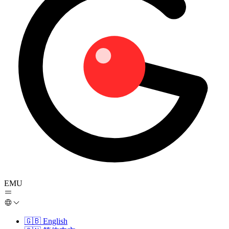
EMU
🇬🇧
English