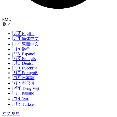
EMU
🇬🇧
English
🇨🇳
简体中文
🇭🇰
繁體中文
🇮🇳
हिन्दी
🇪🇸
Español
🇫🇷
Français
🇩🇪
Deutsch
🇷🇺
Русский
🇵🇹
Português
🇯🇵
日本語
🇰🇷
한국어
🇻🇳
Tiếng Việt
🇮🇹
Italiano
🇹🇭
ไทย
🇹🇷
Türkçe
프로 모드