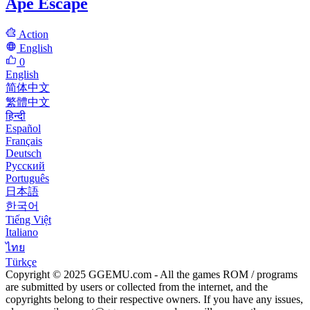
Ape Escape
Action
English
0
English
简体中文
繁體中文
हिन्दी
Español
Français
Deutsch
Русский
Português
日本語
한국어
Tiếng Việt
Italiano
ไทย
Türkçe
Copyright © 2025 GGEMU.com - All the games ROM / programs
are submitted by users or collected from the internet, and the
copyrights belong to their respective owners. If you have any issues,