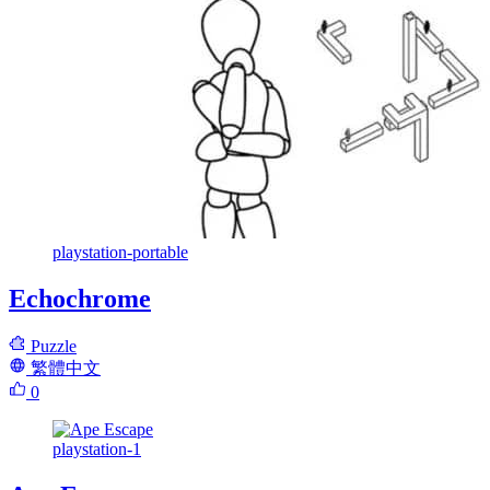
playstation-portable
Echochrome
Puzzle
繁體中文
0
playstation-1