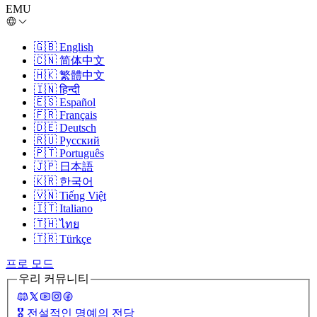
EMU
🇬🇧
English
🇨🇳
简体中文
🇭🇰
繁體中文
🇮🇳
हिन्दी
🇪🇸
Español
🇫🇷
Français
🇩🇪
Deutsch
🇷🇺
Русский
🇵🇹
Português
🇯🇵
日本語
🇰🇷
한국어
🇻🇳
Tiếng Việt
🇮🇹
Italiano
🇹🇭
ไทย
🇹🇷
Türkçe
프로 모드
우리 커뮤니티
🎖️
전설적인 명예의 전당