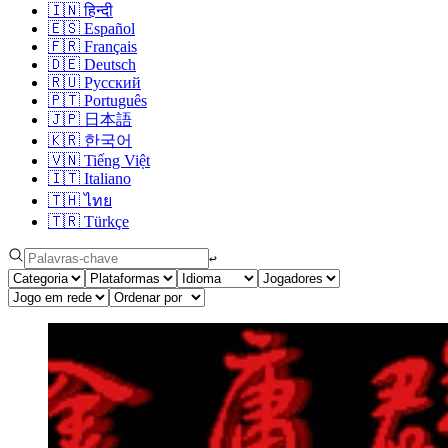
🇮🇳
हिन्दी
🇪🇸
Español
🇫🇷
Français
🇩🇪
Deutsch
🇷🇺
Русский
🇵🇹
Português
🇯🇵
日本語
🇰🇷
한국어
🇻🇳
Tiếng Việt
🇮🇹
Italiano
🇹🇭
ไทย
🇹🇷
Türkçe
↩︎