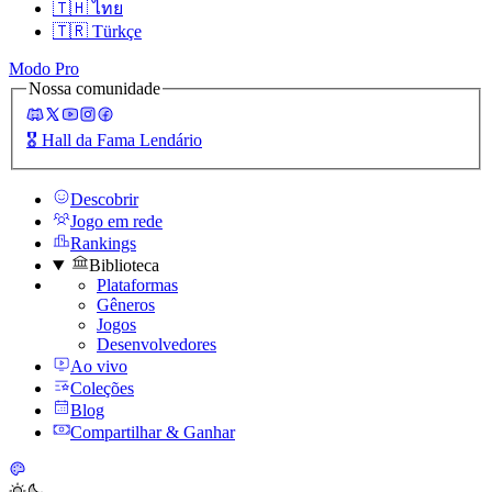
🇹🇭
ไทย
🇹🇷
Türkçe
Modo Pro
Nossa comunidade
🎖️
Hall da Fama Lendário
Descobrir
Jogo em rede
Rankings
Biblioteca
Plataformas
Gêneros
Jogos
Desenvolvedores
Ao vivo
Coleções
Blog
Compartilhar & Ganhar