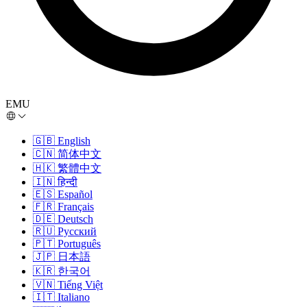
EMU
🇬🇧
English
🇨🇳
简体中文
🇭🇰
繁體中文
🇮🇳
हिन्दी
🇪🇸
Español
🇫🇷
Français
🇩🇪
Deutsch
🇷🇺
Русский
🇵🇹
Português
🇯🇵
日本語
🇰🇷
한국어
🇻🇳
Tiếng Việt
🇮🇹
Italiano