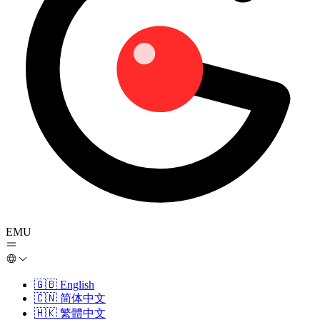
EMU
🇬🇧
English
🇨🇳
简体中文
🇭🇰
繁體中文