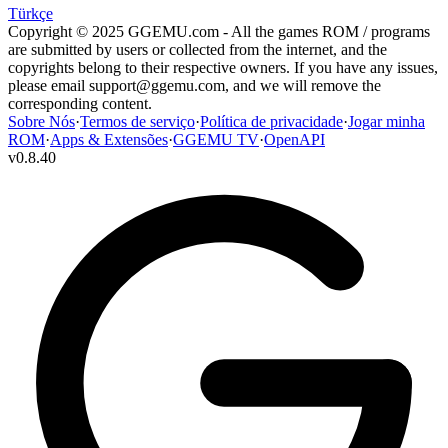
Türkçe
Copyright © 2025 GGEMU.com - All the games ROM / programs
are submitted by users or collected from the internet, and the
copyrights belong to their respective owners. If you have any issues,
please email
support@ggemu.com
, and we will remove the
corresponding content.
Sobre Nós
·
Termos de serviço
·
Política de privacidade
·
Jogar minha
ROM
·
Apps & Extensões
·
GGEMU TV
·
OpenAPI
v
0.8.40