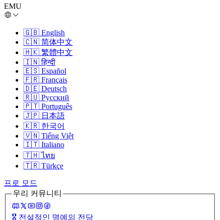
EMU
🇬🇧
English
🇨🇳
简体中文
🇭🇰
繁體中文
🇮🇳
हिन्दी
🇪🇸
Español
🇫🇷
Français
🇩🇪
Deutsch
🇷🇺
Русский
🇵🇹
Português
🇯🇵
日本語
🇰🇷
한국어
🇻🇳
Tiếng Việt
🇮🇹
Italiano
🇹🇭
ไทย
🇹🇷
Türkçe
프로 모드
우리 커뮤니티
🎖️
전설적인 명예의 전당