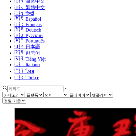
🇨🇳
简体中文
🇭🇰
繁體中文
🇮🇳
हिन्दी
🇪🇸
Español
🇫🇷
Français
🇩🇪
Deutsch
🇷🇺
Русский
🇵🇹
Português
🇯🇵
日本語
🇰🇷
한국어
🇻🇳
Tiếng Việt
🇮🇹
Italiano
🇹🇭
ไทย
🇹🇷
Türkçe
↩︎