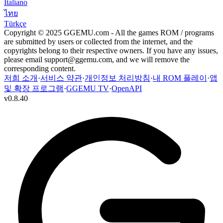
Italiano
ไทย
Türkçe
Copyright © 2025 GGEMU.com - All the games ROM / programs
are submitted by users or collected from the internet, and the
copyrights belong to their respective owners. If you have any issues,
please email
support@ggemu.com
, and we will remove the
corresponding content.
저희 소개
·
서비스 약관
·
개인정보 처리방침
·
내 ROM 플레이
·
앱
및 확장 프로그램
·
GGEMU TV
·
OpenAPI
v
0.8.40