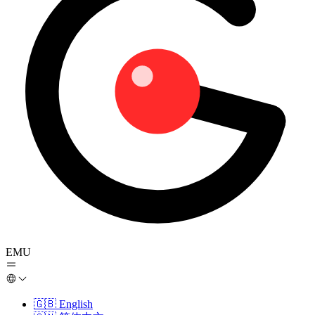
EMU
🇬🇧
English