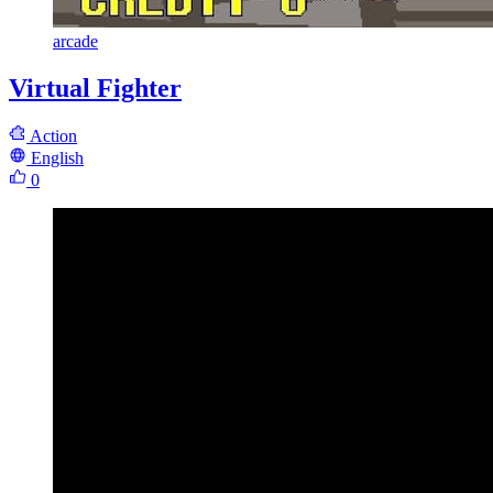
arcade
Virtual Fighter
Action
English
0