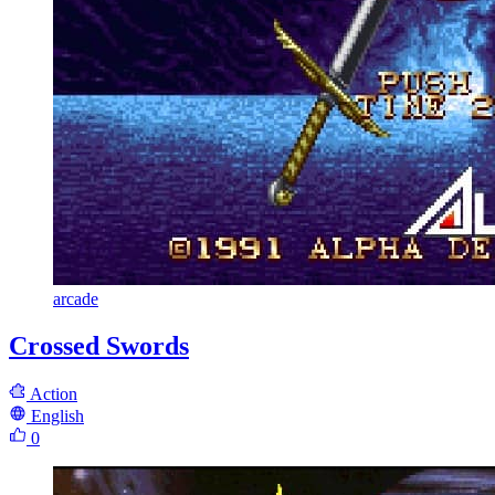
arcade
Crossed Swords
Action
English
0