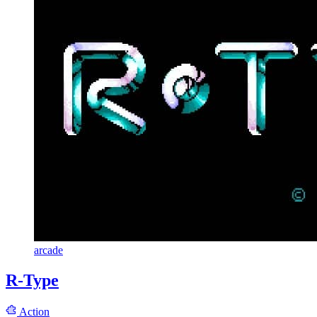
arcade
R-Type
Action