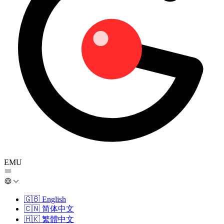
EMU
🇬🇧
English
🇨🇳
简体中文
🇭🇰
繁體中文