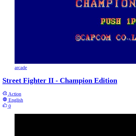
arcade
Street Fighter II - Champion Edition
Action
English
0