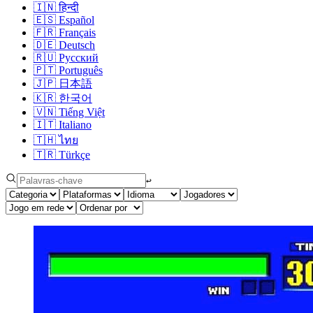
🇮🇳
हिन्दी
🇪🇸
Español
🇫🇷
Français
🇩🇪
Deutsch
🇷🇺
Русский
🇵🇹
Português
🇯🇵
日本語
🇰🇷
한국어
🇻🇳
Tiếng Việt
🇮🇹
Italiano
🇹🇭
ไทย
🇹🇷
Türkçe
↩︎