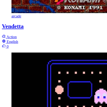
arcade
Vendetta
Action
English
0