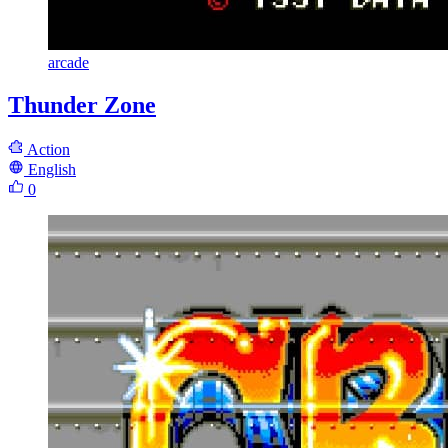
arcade
Thunder Zone
Action
English
0