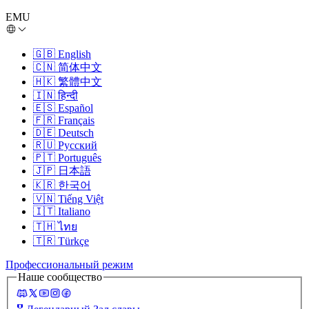
EMU
🇬🇧
English
🇨🇳
简体中文
🇭🇰
繁體中文
🇮🇳
हिन्दी
🇪🇸
Español
🇫🇷
Français
🇩🇪
Deutsch
🇷🇺
Русский
🇵🇹
Português
🇯🇵
日本語
🇰🇷
한국어
🇻🇳
Tiếng Việt
🇮🇹
Italiano
🇹🇭
ไทย
🇹🇷
Türkçe
Профессиональный режим
Наше сообщество