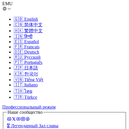
EMU
🇬🇧
English
🇨🇳
简体中文
🇭🇰
繁體中文
🇮🇳
हिन्दी
🇪🇸
Español
🇫🇷
Français
🇩🇪
Deutsch
🇷🇺
Русский
🇵🇹
Português
🇯🇵
日本語
🇰🇷
한국어
🇻🇳
Tiếng Việt
🇮🇹
Italiano
🇹🇭
ไทย
🇹🇷
Türkçe
Профессиональный режим
Наше сообщество
🎖️
Легендарный Зал славы