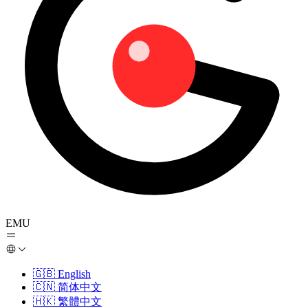
EMU
🇬🇧
English
🇨🇳
简体中文
🇭🇰
繁體中文