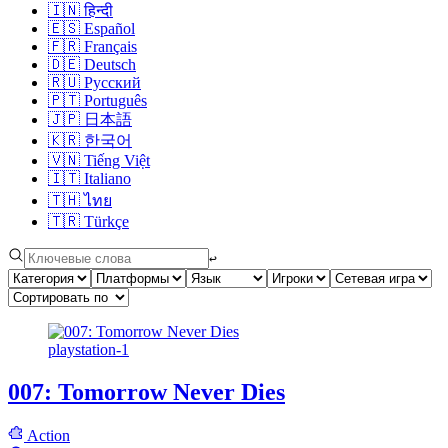
🇮🇳
हिन्दी
🇪🇸
Español
🇫🇷
Français
🇩🇪
Deutsch
🇷🇺
Русский
🇵🇹
Português
🇯🇵
日本語
🇰🇷
한국어
🇻🇳
Tiếng Việt
🇮🇹
Italiano
🇹🇭
ไทย
🇹🇷
Türkçe
↩︎
playstation-1
007: Tomorrow Never Dies
Action