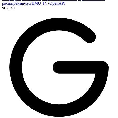
расширения
·
GGEMU TV
·
OpenAPI
v
0.8.40