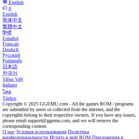
English
0
English
简体中文
繁體中文
हिन्दी
Español
Français
Deutsch
Русский
Português
日本語
한국어
Tiếng Việt
Italiano
ไทย
Türkçe
Copyright © 2025 GGEMU.com - All the games ROM / programs
are submitted by users or collected from the internet, and the
copyrights belong to their respective owners. If you have any issues,
please email
support@ggemu.com
, and we will remove the
corresponding content.
О нас
·
Условия использования
·
Политика
конфиденциальности
·
Играть в мой ROM
·
Приложения и