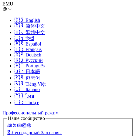
EMU
🇬🇧
English
🇨🇳
简体中文
🇭🇰
繁體中文
🇮🇳
हिन्दी
🇪🇸
Español
🇫🇷
Français
🇩🇪
Deutsch
🇷🇺
Русский
🇵🇹
Português
🇯🇵
日本語
🇰🇷
한국어
🇻🇳
Tiếng Việt
🇮🇹
Italiano
🇹🇭
ไทย
🇹🇷
Türkçe
Профессиональный режим
Наше сообщество
🎖️
Легендарный Зал славы