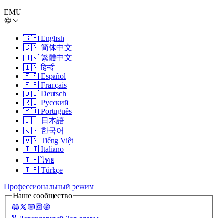
EMU
🇬🇧
English
🇨🇳
简体中文
🇭🇰
繁體中文
🇮🇳
हिन्दी
🇪🇸
Español
🇫🇷
Français
🇩🇪
Deutsch
🇷🇺
Русский
🇵🇹
Português
🇯🇵
日本語
🇰🇷
한국어
🇻🇳
Tiếng Việt
🇮🇹
Italiano
🇹🇭
ไทย
🇹🇷
Türkçe
Профессиональный режим
Наше сообщество