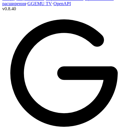
расширения
·
GGEMU TV
·
OpenAPI
v
0.8.40