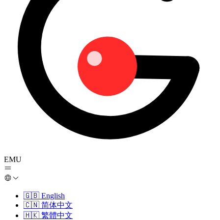
EMU
🇬🇧
English
🇨🇳
简体中文
🇭🇰
繁體中文