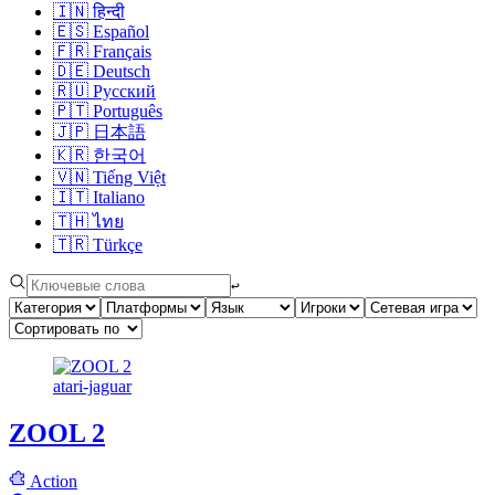
🇮🇳
हिन्दी
🇪🇸
Español
🇫🇷
Français
🇩🇪
Deutsch
🇷🇺
Русский
🇵🇹
Português
🇯🇵
日本語
🇰🇷
한국어
🇻🇳
Tiếng Việt
🇮🇹
Italiano
🇹🇭
ไทย
🇹🇷
Türkçe
↩︎
atari-jaguar
ZOOL 2
Action