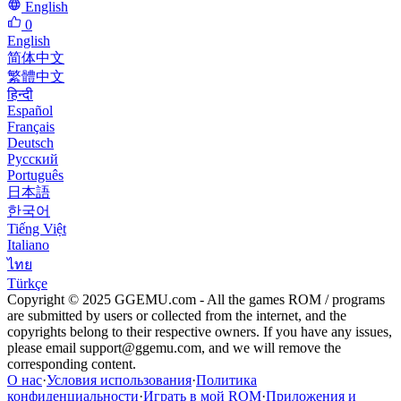
English
0
English
简体中文
繁體中文
हिन्दी
Español
Français
Deutsch
Русский
Português
日本語
한국어
Tiếng Việt
Italiano
ไทย
Türkçe
Copyright © 2025 GGEMU.com - All the games ROM / programs
are submitted by users or collected from the internet, and the
copyrights belong to their respective owners. If you have any issues,
please email
support@ggemu.com
, and we will remove the
corresponding content.
О нас
·
Условия использования
·
Политика
конфиденциальности
·
Играть в мой ROM
·
Приложения и