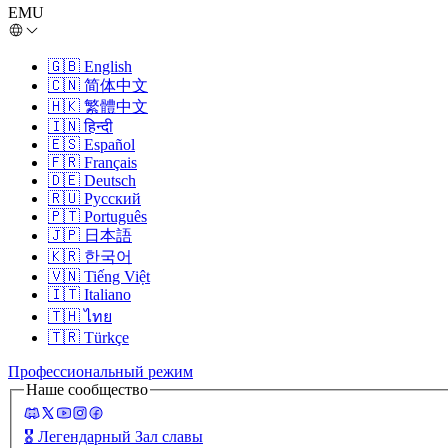
EMU
🇬🇧
English
🇨🇳
简体中文
🇭🇰
繁體中文
🇮🇳
हिन्दी
🇪🇸
Español
🇫🇷
Français
🇩🇪
Deutsch
🇷🇺
Русский
🇵🇹
Português
🇯🇵
日本語
🇰🇷
한국어
🇻🇳
Tiếng Việt
🇮🇹
Italiano
🇹🇭
ไทย
🇹🇷
Türkçe
Профессиональный режим
Наше сообщество
🎖️
Легендарный Зал славы