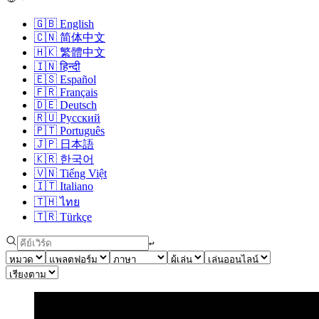
🇬🇧
English
🇨🇳
简体中文
🇭🇰
繁體中文
🇮🇳
हिन्दी
🇪🇸
Español
🇫🇷
Français
🇩🇪
Deutsch
🇷🇺
Русский
🇵🇹
Português
🇯🇵
日本語
🇰🇷
한국어
🇻🇳
Tiếng Việt
🇮🇹
Italiano
🇹🇭
ไทย
🇹🇷
Türkçe
↩︎