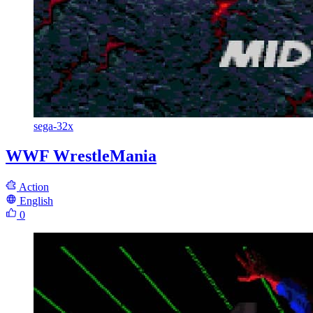
sega-32x
WWF WrestleMania
Action
English
0