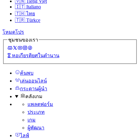
🇻🇳
Tiếng Việt
🇮🇹
Italiano
🇹🇭
ไทย
🇹🇷
Türkçe
โหมดโปร
ชุมชนของเรา
🎖️
หอเกียรติยศในตํานาน
ค้นพบ
เล่นออนไลน์
กระดานผู้นํา
คลังเกม
แพลตฟอร์ม
ประเภท
เกม
ผู้พัฒนา
ไลฟ์