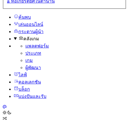
🎖️
หอเกียรติยศในตํานาน
ค้นพบ
เล่นออนไลน์
กระดานผู้นํา
คลังเกม
แพลตฟอร์ม
ประเภท
เกม
ผู้พัฒนา
ไลฟ์
คอลเลกชัน
บล็อก
แบ่งปันและรับ