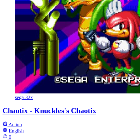
sega-32x
Chaotix - Knuckles's Chaotix
Action
English
0