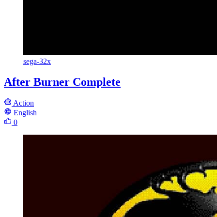
sega-32x
After Burner Complete
Action
English
0