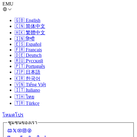
EMU
🇬🇧
English
🇨🇳
简体中文
🇭🇰
繁體中文
🇮🇳
हिन्दी
🇪🇸
Español
🇫🇷
Français
🇩🇪
Deutsch
🇷🇺
Русский
🇵🇹
Português
🇯🇵
日本語
🇰🇷
한국어
🇻🇳
Tiếng Việt
🇮🇹
Italiano
🇹🇭
ไทย
🇹🇷
Türkçe
โหมดโปร
ชุมชนของเรา