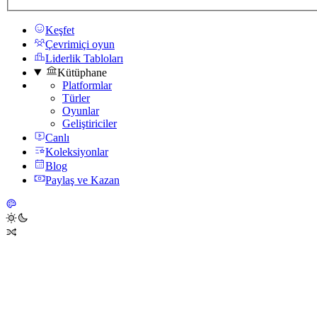
Keşfet
Çevrimiçi oyun
Liderlik Tabloları
Kütüphane
Platformlar
Türler
Oyunlar
Geliştiriciler
Canlı
Koleksiyonlar
Blog
Paylaş ve Kazan