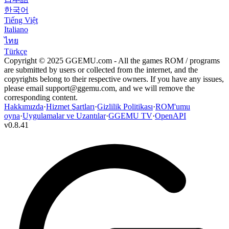
한국어
Tiếng Việt
Italiano
ไทย
Türkçe
Copyright © 2025 GGEMU.com - All the games ROM / programs
are submitted by users or collected from the internet, and the
copyrights belong to their respective owners. If you have any issues,
please email
support@ggemu.com
, and we will remove the
corresponding content.
Hakkımızda
·
Hizmet Şartları
·
Gizlilik Politikası
·
ROM'umu
oyna
·
Uygulamalar ve Uzantılar
·
GGEMU TV
·
OpenAPI
v
0.8.41