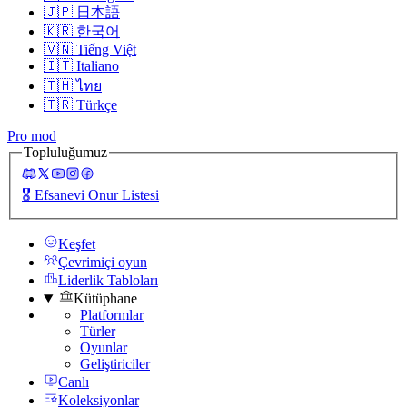
🇯🇵
日本語
🇰🇷
한국어
🇻🇳
Tiếng Việt
🇮🇹
Italiano
🇹🇭
ไทย
🇹🇷
Türkçe
Pro mod
Topluluğumuz
🎖️
Efsanevi Onur Listesi
Keşfet
Çevrimiçi oyun
Liderlik Tabloları
Kütüphane
Platformlar
Türler
Oyunlar
Geliştiriciler
Canlı
Koleksiyonlar