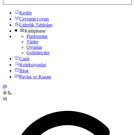
Keşfet
Çevrimiçi oyun
Liderlik Tabloları
Kütüphane
Platformlar
Türler
Oyunlar
Geliştiriciler
Canlı
Koleksiyonlar
Blog
Paylaş ve Kazan