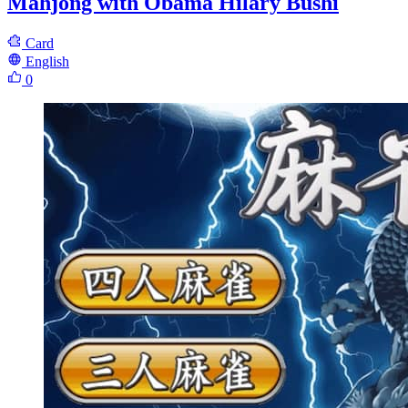
Mahjong with Obama Hilary Bushi
Card
English
0