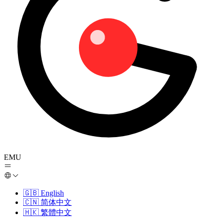
EMU
🇬🇧
English
🇨🇳
简体中文
🇭🇰
繁體中文