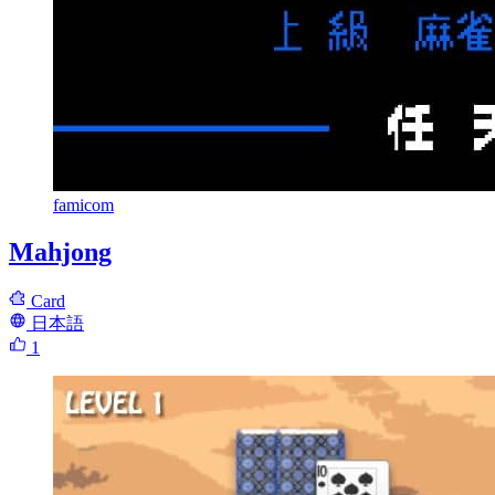
famicom
Mahjong
Card
日本語
1