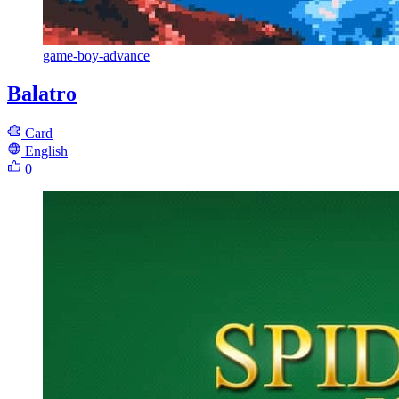
game-boy-advance
Balatro
Card
English
0