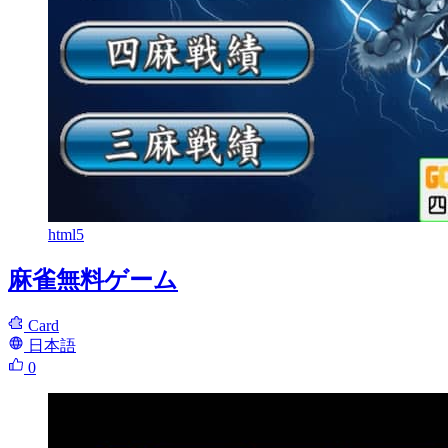
html5
麻雀無料ゲーム
Card
日本語
0