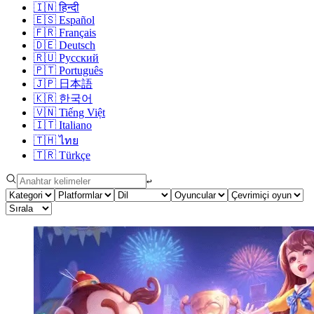
🇮🇳
हिन्दी
🇪🇸
Español
🇫🇷
Français
🇩🇪
Deutsch
🇷🇺
Русский
🇵🇹
Português
🇯🇵
日本語
🇰🇷
한국어
🇻🇳
Tiếng Việt
🇮🇹
Italiano
🇹🇭
ไทย
🇹🇷
Türkçe
↩︎