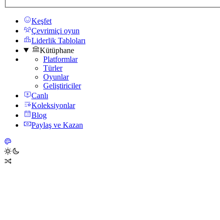
Keşfet
Çevrimiçi oyun
Liderlik Tabloları
Kütüphane
Platformlar
Türler
Oyunlar
Geliştiriciler
Canlı
Koleksiyonlar
Blog
Paylaş ve Kazan