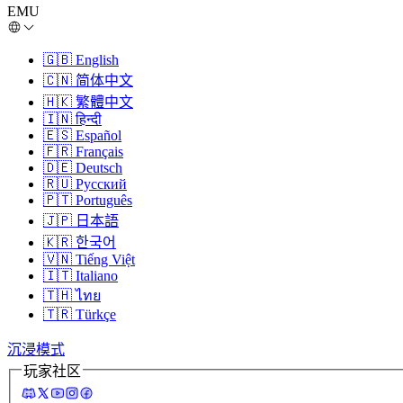
EMU
🇬🇧
English
🇨🇳
简体中文
🇭🇰
繁體中文
🇮🇳
हिन्दी
🇪🇸
Español
🇫🇷
Français
🇩🇪
Deutsch
🇷🇺
Русский
🇵🇹
Português
🇯🇵
日本語
🇰🇷
한국어
🇻🇳
Tiếng Việt
🇮🇹
Italiano
🇹🇭
ไทย
🇹🇷
Türkçe
沉浸模式
玩家社区