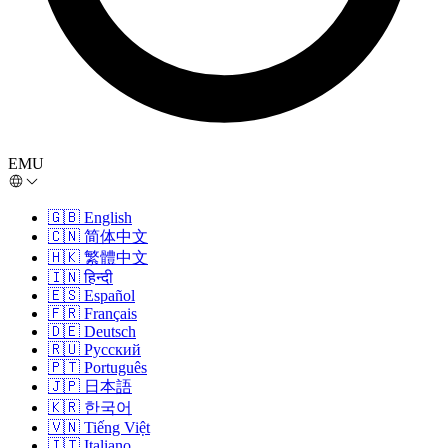
EMU
🇬🇧
English
🇨🇳
简体中文
🇭🇰
繁體中文
🇮🇳
हिन्दी
🇪🇸
Español
🇫🇷
Français
🇩🇪
Deutsch
🇷🇺
Русский
🇵🇹
Português
🇯🇵
日本語
🇰🇷
한국어
🇻🇳
Tiếng Việt
🇮🇹
Italiano