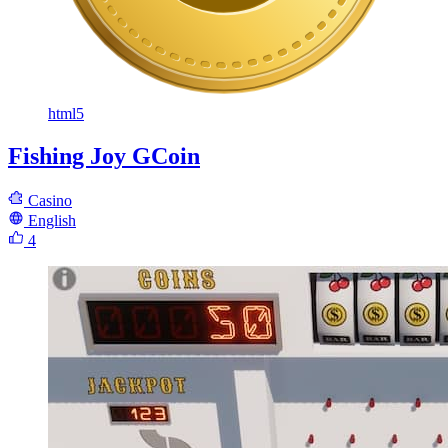
html5
Fishing Joy GCoin
Casino
English
4