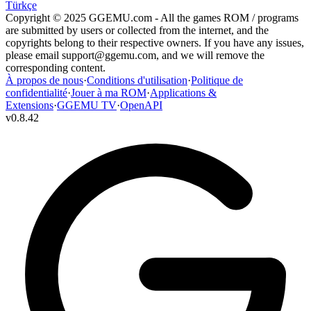
Türkçe
Copyright © 2025 GGEMU.com - All the games ROM / programs
are submitted by users or collected from the internet, and the
copyrights belong to their respective owners. If you have any issues,
please email
support@ggemu.com
, and we will remove the
corresponding content.
À propos de nous
·
Conditions d'utilisation
·
Politique de
confidentialité
·
Jouer à ma ROM
·
Applications &
Extensions
·
GGEMU TV
·
OpenAPI
v
0.8.42