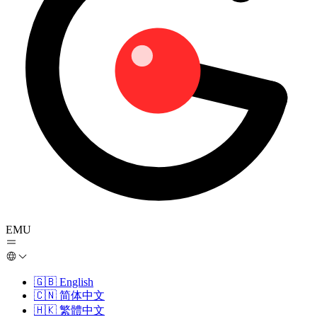
EMU
🇬🇧
English
🇨🇳
简体中文
🇭🇰
繁體中文