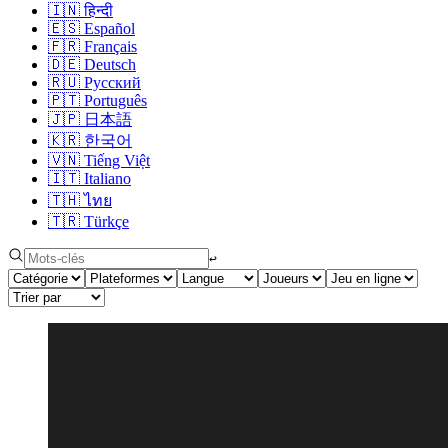
🇮🇳
हिन्दी
🇪🇸
Español
🇫🇷
Français
🇩🇪
Deutsch
🇷🇺
Русский
🇵🇹
Português
🇯🇵
日本語
🇰🇷
한국어
🇻🇳
Tiếng Việt
🇮🇹
Italiano
🇹🇭
ไทย
🇹🇷
Türkçe
↩︎