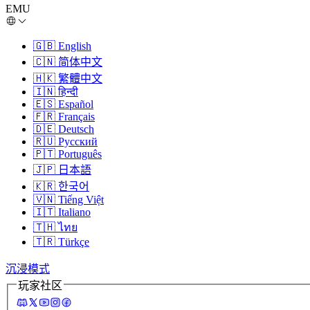
EMU
🇬🇧
English
🇨🇳
简体中文
🇭🇰
繁體中文
🇮🇳
हिन्दी
🇪🇸
Español
🇫🇷
Français
🇩🇪
Deutsch
🇷🇺
Русский
🇵🇹
Português
🇯🇵
日本語
🇰🇷
한국어
🇻🇳
Tiếng Việt
🇮🇹
Italiano
🇹🇭
ไทย
🇹🇷
Türkçe
沉浸模式
玩家社区