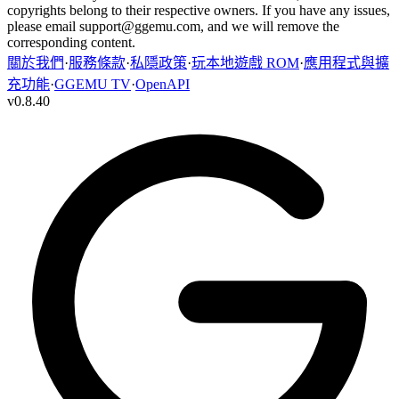
copyrights belong to their respective owners. If you have any issues,
please email
support@ggemu.com
, and we will remove the
corresponding content.
關於我們
·
服務條款
·
私隱政策
·
玩本地遊戲 ROM
·
應用程式與擴
充功能
·
GGEMU TV
·
OpenAPI
v
0.8.40