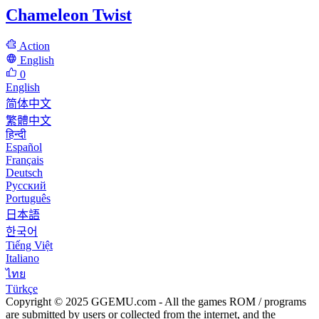
Chameleon Twist
Action
English
0
English
简体中文
繁體中文
हिन्दी
Español
Français
Deutsch
Русский
Português
日本語
한국어
Tiếng Việt
Italiano
ไทย
Türkçe
Copyright © 2025 GGEMU.com - All the games ROM / programs
are submitted by users or collected from the internet, and the