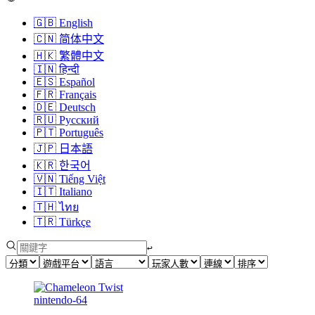
🇬🇧
English
🇨🇳
简体中文
🇭🇰
繁體中文
🇮🇳
हिन्दी
🇪🇸
Español
🇫🇷
Français
🇩🇪
Deutsch
🇷🇺
Русский
🇵🇹
Português
🇯🇵
日本語
🇰🇷
한국어
🇻🇳
Tiếng Việt
🇮🇹
Italiano
🇹🇭
ไทย
🇹🇷
Türkçe
↩︎
nintendo-64