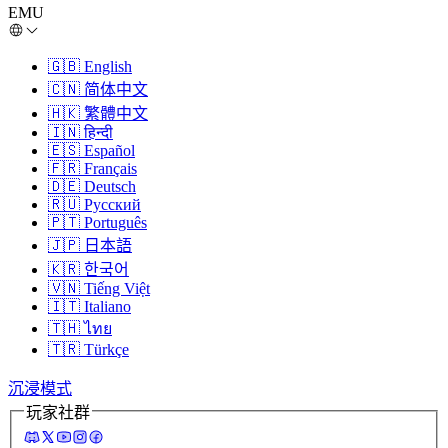
EMU
🇬🇧
English
🇨🇳
简体中文
🇭🇰
繁體中文
🇮🇳
हिन्दी
🇪🇸
Español
🇫🇷
Français
🇩🇪
Deutsch
🇷🇺
Русский
🇵🇹
Português
🇯🇵
日本語
🇰🇷
한국어
🇻🇳
Tiếng Việt
🇮🇹
Italiano
🇹🇭
ไทย
🇹🇷
Türkçe
沉浸模式
玩家社群