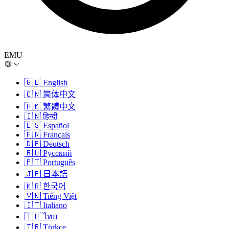
EMU
🇬🇧
English
🇨🇳
简体中文
🇭🇰
繁體中文
🇮🇳
हिन्दी
🇪🇸
Español
🇫🇷
Français
🇩🇪
Deutsch
🇷🇺
Русский
🇵🇹
Português
🇯🇵
日本語
🇰🇷
한국어
🇻🇳
Tiếng Việt
🇮🇹
Italiano
🇹🇭
ไทย
🇹🇷
Türkçe