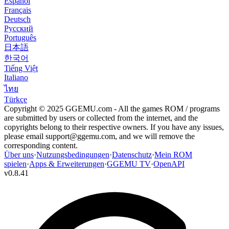
Español
Français
Deutsch
Русский
Português
日本語
한국어
Tiếng Việt
Italiano
ไทย
Türkçe
Copyright © 2025 GGEMU.com - All the games ROM / programs
are submitted by users or collected from the internet, and the
copyrights belong to their respective owners. If you have any issues,
please email
support@ggemu.com
, and we will remove the
corresponding content.
Über uns
·
Nutzungsbedingungen
·
Datenschutz
·
Mein ROM
spielen
·
Apps & Erweiterungen
·
GGEMU TV
·
OpenAPI
v
0.8.41