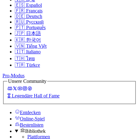
🇪🇸
Español
🇫🇷
Français
🇩🇪
Deutsch
🇷🇺
Русский
🇵🇹
Português
🇯🇵
日本語
🇰🇷
한국어
🇻🇳
Tiếng Việt
🇮🇹
Italiano
🇹🇭
ไทย
🇹🇷
Türkçe
Pro-Modus
Unsere Community
🎖️
Legendäre Hall of Fame
Entdecken
Online-Spiel
Bestenlisten
Bibliothek
Plattformen