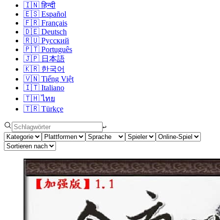
🇮🇳
हिन्दी
🇪🇸
Español
🇫🇷
Français
🇩🇪
Deutsch
🇷🇺
Русский
🇵🇹
Português
🇯🇵
日本語
🇰🇷
한국어
🇻🇳
Tiếng Việt
🇮🇹
Italiano
🇹🇭
ไทย
🇹🇷
Türkçe
↩︎