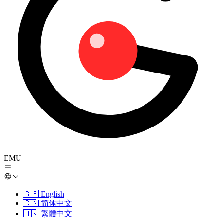
EMU
🇬🇧
English
🇨🇳
简体中文
🇭🇰
繁體中文