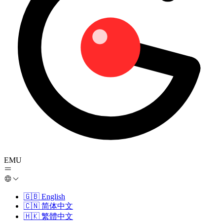
EMU
🇬🇧
English
🇨🇳
简体中文
🇭🇰
繁體中文