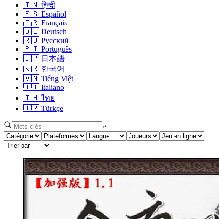
🇮🇳
हिन्दी
🇪🇸
Español
🇫🇷
Français
🇩🇪
Deutsch
🇷🇺
Русский
🇵🇹
Português
🇯🇵
日本語
🇰🇷
한국어
🇻🇳
Tiếng Việt
🇮🇹
Italiano
🇹🇭
ไทย
🇹🇷
Türkçe
↩︎