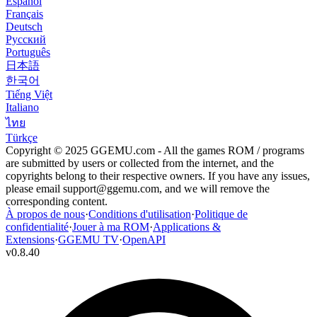
Español
Français
Deutsch
Русский
Português
日本語
한국어
Tiếng Việt
Italiano
ไทย
Türkçe
Copyright © 2025 GGEMU.com - All the games ROM / programs
are submitted by users or collected from the internet, and the
copyrights belong to their respective owners. If you have any issues,
please email
support@ggemu.com
, and we will remove the
corresponding content.
À propos de nous
·
Conditions d'utilisation
·
Politique de
confidentialité
·
Jouer à ma ROM
·
Applications &
Extensions
·
GGEMU TV
·
OpenAPI
v
0.8.40