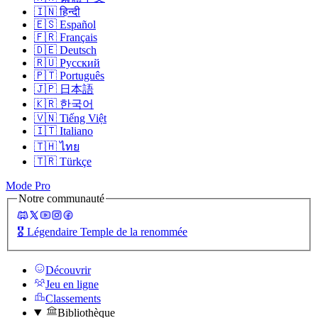
🇮🇳
हिन्दी
🇪🇸
Español
🇫🇷
Français
🇩🇪
Deutsch
🇷🇺
Русский
🇵🇹
Português
🇯🇵
日本語
🇰🇷
한국어
🇻🇳
Tiếng Việt
🇮🇹
Italiano
🇹🇭
ไทย
🇹🇷
Türkçe
Mode Pro
Notre communauté
🎖️
Légendaire Temple de la renommée
Découvrir
Jeu en ligne
Classements
Bibliothèque