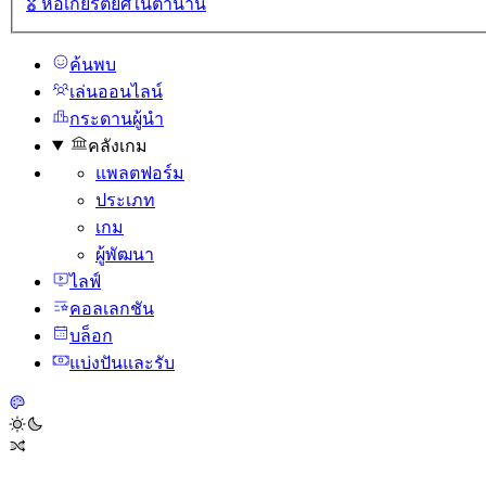
🎖️
หอเกียรติยศในตํานาน
ค้นพบ
เล่นออนไลน์
กระดานผู้นํา
คลังเกม
แพลตฟอร์ม
ประเภท
เกม
ผู้พัฒนา
ไลฟ์
คอลเลกชัน
บล็อก
แบ่งปันและรับ