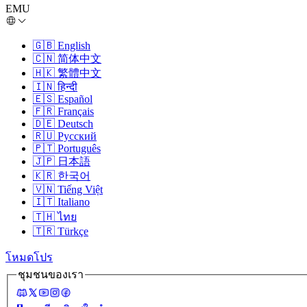
EMU
🇬🇧
English
🇨🇳
简体中文
🇭🇰
繁體中文
🇮🇳
हिन्दी
🇪🇸
Español
🇫🇷
Français
🇩🇪
Deutsch
🇷🇺
Русский
🇵🇹
Português
🇯🇵
日本語
🇰🇷
한국어
🇻🇳
Tiếng Việt
🇮🇹
Italiano
🇹🇭
ไทย
🇹🇷
Türkçe
โหมดโปร
ชุมชนของเรา