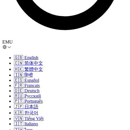
EMU
🇬🇧
English
🇨🇳
简体中文
🇭🇰
繁體中文
🇮🇳
हिन्दी
🇪🇸
Español
🇫🇷
Français
🇩🇪
Deutsch
🇷🇺
Русский
🇵🇹
Português
🇯🇵
日本語
🇰🇷
한국어
🇻🇳
Tiếng Việt
🇮🇹
Italiano