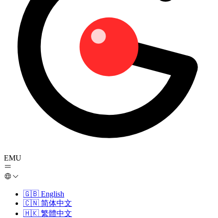
EMU
🇬🇧
English
🇨🇳
简体中文
🇭🇰
繁體中文