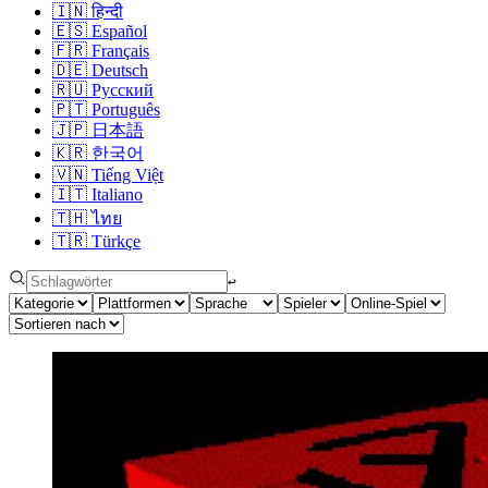
🇮🇳
हिन्दी
🇪🇸
Español
🇫🇷
Français
🇩🇪
Deutsch
🇷🇺
Русский
🇵🇹
Português
🇯🇵
日本語
🇰🇷
한국어
🇻🇳
Tiếng Việt
🇮🇹
Italiano
🇹🇭
ไทย
🇹🇷
Türkçe
↩︎